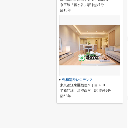
京王線「幡ヶ谷」駅 徒歩7分
築15年
秀和清澄レジデンス
東京都江東区福住２丁目8-10
半蔵門線「清澄白河」駅 徒歩9分
築52年