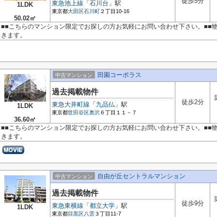
徒歩5分
東急池上線
「
石川台
」駅
1LDK
東京都
大田区
石川町
２丁目10-16
50.02㎡
■■こちらのマンション限定でお探しの方お気軽にお問い合わせ下さい。■■
きます。
田園コーポラス
中古マンション
過去掲載物件
徒歩2分
東急大井町線
「
九品仏
」駅
1LDK
東京都
世田谷区
奥沢
６丁目１１－７
36.60㎡
■■こちらのマンション限定でお探しの方お気軽にお問い合わせ下さい。■■
きます。
自由が丘セントラルマンション
中古マンション
過去掲載物件
徒歩9分
東急東横線
「
都立大学
」駅
1LDK
東京都
目黒区
八雲
３丁目11-7