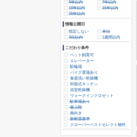
5年以内
7年以内
10年以内
15年以内
20年以内
情報公開日
指定しない
本日
3日以内
1週間以内
こだわり条件
ペット飼育可
エレベーター
駐輪場
バイク置場あり
食器洗い乾燥機
対面式キッチン
浴室乾燥機
ウォークインクロゼット
駐車場あり
最上階
南向き
新耐震基準
クローバーベストセレクト物件