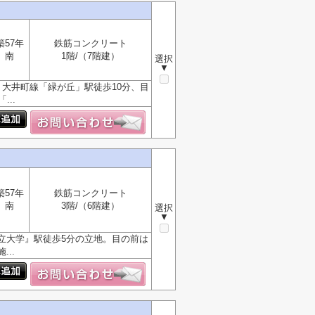
築57年
鉄筋コンクリート
南
1階/（7階建）
選択
▼
大井町線「緑が丘」駅徒歩10分、目
..
築57年
鉄筋コンクリート
南
3階/（6階建）
選択
▼
立大学』駅徒歩5分の立地。目の前は
..