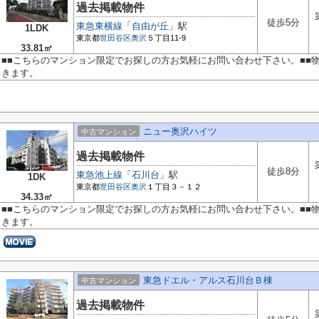
過去掲載物件
徒歩5分
東急東横線
「
自由が丘
」駅
1LDK
東京都
世田谷区
奥沢
５丁目11-9
33.81㎡
■■こちらのマンション限定でお探しの方お気軽にお問い合わせ下さい。■■
きます。
ニュー奥沢ハイツ
中古マンション
過去掲載物件
徒歩8分
東急池上線
「
石川台
」駅
1DK
東京都
世田谷区
奥沢
１丁目３－１２
34.33㎡
■■こちらのマンション限定でお探しの方お気軽にお問い合わせ下さい。■■
きます。
東急ドエル・アルス石川台Ｂ棟
中古マンション
過去掲載物件