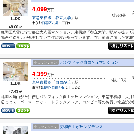
4,099
万円
徒歩3分
東急東横線
「
都立大学
」駅
1LDK
東京都
目黒区
八雲
１丁目4-11
48.60㎡
目黒区八雲に佇む都立大八雲マンション。東横線「都立大学」駅から徒歩3
施設や飲食店が充実していて住環境が整っています。吞川緑道に面した立地で.
パシフィック自由ケ丘マンション
中古マンション
4,399
万円
徒歩10分
東急東横線
「
自由が丘
」駅
1LDK
東京都
目黒区
自由が丘
２丁目2-2
47.41㎡
目黒区自由が丘に佇むパシフィック自由ケ丘マンション。東急東横線、大井
辺にはスーパーマーケット、ドラックストア、コンビニ等のお買い物施設や飲.
秀和自由が丘レジデンス
中古マンション