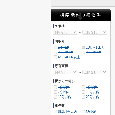
▼価格
～
間取り
1R～1K
1DK～1LDK
2K～2LDK
3K～3LDK
4K～4LDK以上
専有面積
～
駅からの徒歩
1分以内
5分以内
7分以内
10分以内
15分以内
20分以内
築年数
新築/1年以内
3年以内