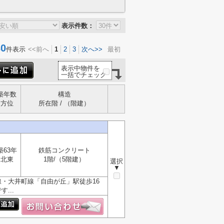
表示件数：
0
件表示
<<前へ
1
2
3
次へ>>
最初
表示中物件を
一括でチェック
築年数
構造
方位
所在階 / （階建）
築63年
鉄筋コンクリート
北東
1階/（5階建）
選択
▼
・大井町線「自由が丘」駅徒歩16
...