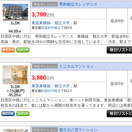
秀和都立大レジデンス
中古マンション
3,799
万円
徒歩8分
東急東横線
「
都立大学
」駅
1LDK
東京都
目黒区
中根
２丁目5-6
44.09㎡
目黒区中根に佇む、秀和都立大レジデンス。東横線「都立大学」駅徒歩8分、
黒線「奥沢」駅徒歩18分の閑静な住宅街に立地しています。「渋谷」駅まで「.
ミニカムマンション
中古マンション
3,880
万円
徒歩5分
東急東横線
「
都立大学
」駅
1LDK
＋1S(納戸)
東京都
目黒区
中根
２丁目2-7
45.20㎡
目黒区中根に佇むミニカムマンション。東ペット飼育可能。東急東横線『都
桜並木の緑道で、春には駅から満開の桜並木を通ってきます。周辺には商業施.
都立大八雲マンション
中古マンション