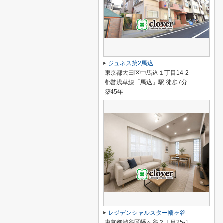
ジュネス第2馬込
東京都大田区中馬込１丁目14-2
都営浅草線「馬込」駅 徒歩7分
築45年
レジデンシャルスター幡ヶ谷
東京都渋谷区幡ヶ谷２丁目25-1