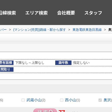
沿線検索
エリア検索
会社概要
スタッフ
ーバー
>
(マンション(売買))路線・駅から探す
>
東急電鉄東急目黒線
>
奥
専有面積
下限なし～上限なし
築年数
指定しない
間取り
武蔵小山
西小山
奥沢
(6)
(2)
(1)