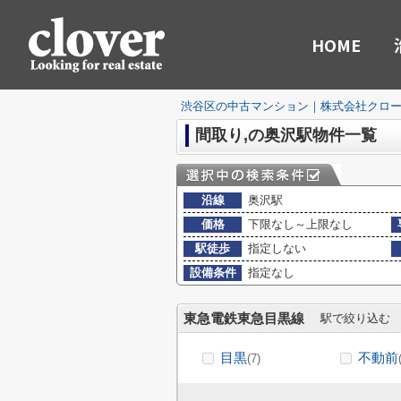
HOME
渋谷区の中古マンション｜株式会社クロ
間取り,の奥沢駅物件一覧
沿線
奥沢駅
価格
下限なし～上限なし
駅徒歩
指定しない
設備条件
指定なし
東急電鉄東急目黒線
駅で絞り込む
目黒
不動前
(7)