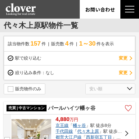
お問い合わせ
代々木上原駅物件一覧
157
4
1～30
該当物件数
件
販売数
件
件を表示
駅で絞り込む
変更
変更
絞り込み条件：
なし
販売物件のみ
パールハイツ幡ヶ谷
売買 | 中古マンション
4,880
万
円
京王線
「
幡ヶ谷
」駅 徒歩8分
千代田線
「
代々木上原
」駅 徒歩21分
都営大江戸線
「
西新宿五丁目
」駅 徒歩23分