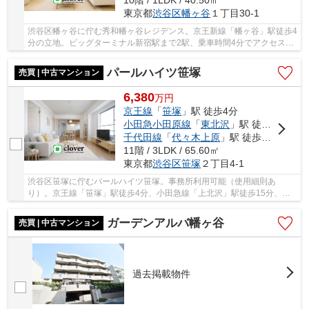
10階 / 1LDK / 40.50㎡
東京都
渋谷区
幡ヶ谷
１丁目30-1
渋谷区幡ヶ谷に佇む秀和幡ヶ谷レジデンス。京王新線「幡ヶ谷」駅徒歩4
分の立地。ビッグターミナル新宿駅まで2駅、乗車時間4分でアクセス可
能です。駅前には商店街があり、賑わいがあり...
パールハイツ笹塚
売買 | 中古マンション
6,380
万
円
京王線
「
笹塚
」駅 徒歩4分
小田急小田原線
「
東北沢
」駅 徒歩15分
千代田線
「
代々木上原
」駅 徒歩20分
11階 / 3LDK / 65.60㎡
東京都
渋谷区
笹塚
２丁目4-1
渋谷区笹塚に佇むパールハイツ笹塚。事務所利用可能（使用細則あ
り）。京王線「笹塚」駅徒歩4分、小田急線「上北沢」駅徒歩15分、千
代田線「代々木上原」駅徒歩20分の立地。笹塚駅前に...
ガーデンアルバ幡ヶ谷
売買 | 中古マンション
過去掲載物件