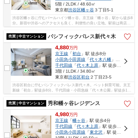
5階 / 2LDK / 48.60㎡
東京都
渋谷区
幡ヶ谷
３丁目5-1
渋谷区幡ヶ谷に佇むパールハイツ幡ヶ谷。京王線「幡ヶ谷」駅から徒歩8
分。新宿や渋谷へのアクセスも良く、利便性の良い立地。駅前は商店街
があり、24時間営業のスーパーや飲食店などで...
パシフィックパレス新代々木
売買 | 中古マンション
4,880
万
円
京王線
「
初台
」駅 徒歩8分
小田急小田原線
「
代々木八幡
」駅 徒歩12分
千代田線
「
代々木上原
」駅 徒歩16分
3階 / 1LDK / 34.80㎡
東京都
渋谷区
初台
２丁目23-5
渋谷区初台に佇むパシフィックパレス新代々木。ペット飼育可能。京王
新線「初台」駅徒歩8分。千代田線・小田急線「代々木公園」駅徒歩12
分と利便性に富んだ立地です。周辺には買い物施...
秀和幡ヶ谷レジデンス
売買 | 中古マンション
4,980
万
円
京王線
「
幡ヶ谷
」駅 徒歩4分
千代田線
「
代々木上原
」駅 徒歩15分
小田急小田原線
「
東北沢
」駅 徒歩16分