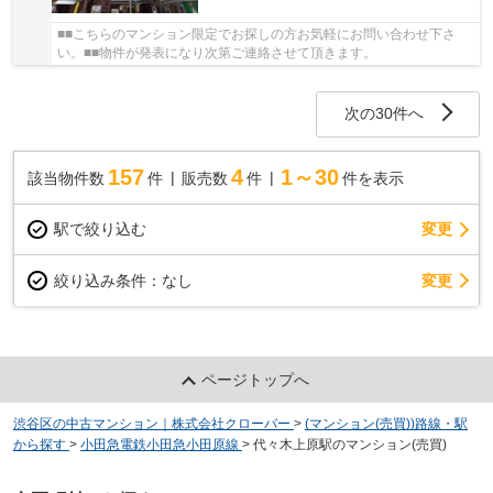
■■こちらのマンション限定でお探しの方お気軽にお問い合わせ下さ
い。■■物件が発表になり次第ご連絡させて頂きます。
次の30件へ
157
4
1～30
該当物件数
件
販売数
件
件を表示
駅で絞り込む
変更
変更
絞り込み条件：
なし
ページトップへ
渋谷区の中古マンション｜株式会社クローバー
>
(マンション(売買))路線・駅
から探す
>
小田急電鉄小田急小田原線
>
代々木上原駅のマンション(売買)