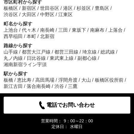
市区町村から探す
板橋区
/
新宿区
/
世田谷区
/
港区
/
杉並区
/
豊島区
/
渋谷区
/
大田区
/
中野区
/
江東区
町名から探す
上池台
/
代々木
/
南長崎
/
三田
/
東坂下
/
南麻布
/
上落合
/
西早稲田
/
本町
/
北新宿
路線から探す
山手線
/
都営大江戸線
/
都営三田線
/
埼京線
/
総武線
/
丸ノ内線
/
日比谷線
/
東武東上線
/
副都心線
/
湘南新宿ライン宇須
駅から探す
板橋
/
恵比寿
/
高田馬場
/
浮間舟渡
/
大山
/
板橋区役所前
/
新江古田
/
落合南長崎
/
渋谷
/
三鷹
電話でお問い合わせ
営業時間：
9：00～22：00
定休日：
水曜日