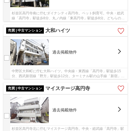
杉並区高円寺南に佇むダイナシティ高円寺。ペット飼育可。中央・総武
線「高円寺」駅徒歩8分、丸ノ内線「東高円寺」駅徒歩8分。どちらの駅
周辺にもスーパー等が充実しており、生活環境...
大和ハイツ
売買 | 中古マンション
過去掲載物件
中野区大和町に佇む大和ハイツ。中央線・東西線「高円寺」駅徒歩15
分、西武新宿線「野方」駅徒歩12分。ターミナル駅の山手線「新宿」駅
まで「高円寺」駅から快速にて2駅、乗車時間6分...
マイステージ高円寺
売買 | 中古マンション
過去掲載物件
杉並区高円寺北に佇むマイステージ高円寺。中央・総武線「高円寺」駅