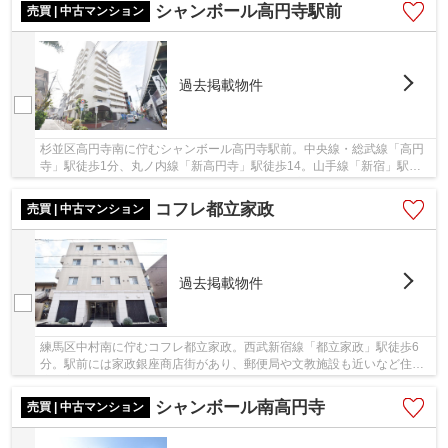
シャンボール高円寺駅前
売買 | 中古マンション
過去掲載物件
杉並区高円寺南に佇むシャンボール高円寺駅前。中央線・総武線「高円
寺」駅徒歩1分、丸ノ内線「新高円寺」駅徒歩14。山手線「新宿」駅ま
で中央線快速にて2駅、乗車時間7分と利便性の高...
コフレ都立家政
売買 | 中古マンション
過去掲載物件
練馬区中村南に佇むコフレ都立家政。西武新宿線「都立家政」駅徒歩6
分。駅前には家政銀座商店街があり、郵便局や文教施設も近いなど住環
境に富んでおり、お子様のいらっしゃるファミリ...
シャンボール南高円寺
売買 | 中古マンション