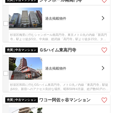
シャンボール南高円寺
過去掲載物件
杉並区梅里に佇むシャンボール南高円寺。東京メトロ丸の内線「新高円
寺」駅より徒歩5分。中央線、総武線「高円寺」駅より徒歩15分。ター
ミナル「新宿」駅へもアクセス良好で通勤通学に...
ＧSハイム東高円寺
売買 | 中古マンション
過去掲載物件
杉並区和田に佇むGSハイム東高円寺。メトロ丸ノ内線「東高円寺」駅徒
歩6分。新宿へのアクセス良好な場所。昭和58年4月築、総戸数60戸の新
耐震基準のマンションです。近隣には商業施設...
ワコー阿佐ヶ谷マンション
売買 | 中古マンション