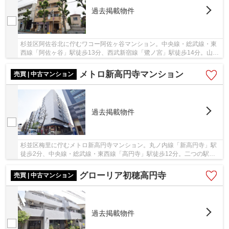
過去掲載物件
杉並区阿佐谷北に佇むワコー阿佐ヶ谷マンション。中央線・総武線・東
西線「阿佐ヶ谷」駅徒歩13分、西武新宿線「鷺ノ宮」駅徒歩14分。山手
線「新宿」駅へのアクセスが良く利便性に富ん...
メトロ新高円寺マンション
売買 | 中古マンション
過去掲載物件
杉並区梅里に佇むメトロ新高円寺マンション。丸ノ内線「新高円寺」駅
徒歩2分、中央線・総武線・東西線「高円寺」駅徒歩12分。二つの駅の
間にはスーパーや商店街が充実しており、買い物...
グローリア初穂高円寺
売買 | 中古マンション
過去掲載物件