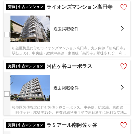
ライオンズマンション高円寺
売買 | 中古マンション
過去掲載物件
杉並区梅里に佇むライオンズマンション高円寺。丸ノ内線「新高円寺」
駅徒歩3分、中央線・総武中央線・東西線「高円寺」駅徒歩13分、利便
性良好な立地。徒歩圏にはスーパーやコンビニ、...
阿佐ヶ谷コーポラス
売買 | 中古マンション
過去掲載物件
杉並区阿佐谷北に佇む阿佐ヶ谷コーポラス。中央線、総武線、東西線
「阿佐ヶ谷」駅徒歩13分。複数路線利用可能で通勤通学に便利な立地で
す。駅前には飲食店やスーパー、コンビニなども...
ラミアール南阿佐ヶ谷
売買 | 中古マンション