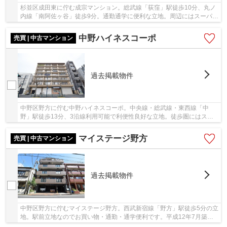
杉並区成田東に佇む成宗マンション。総武線「荻窪」駅徒歩10分、丸ノ
内線「南阿佐ヶ谷」徒歩9分。通勤通学に便利な立地。周辺にはスーパー
やコンビニなどがありお買い物に不便を感じる...
中野ハイネスコーポ
売買 | 中古マンション
過去掲載物件
中野区野方に佇む中野ハイネスコーポ。中央線・総武線・東西線「中
野」駅徒歩13分、3沿線利用可能で利便性良好な立地。徒歩圏にはスー
パーやコンビニ、ドラッグストア、ディスカウント...
マイステージ野方
売買 | 中古マンション
過去掲載物件
中野区野方に佇むマイステージ野方。西武新宿線「野方」駅徒歩5分の立
地。駅前立地なのでお買い物・通勤・通学便利です。平成12年7月築、7
階建ての総戸数15戸のコンパクトマンション。...