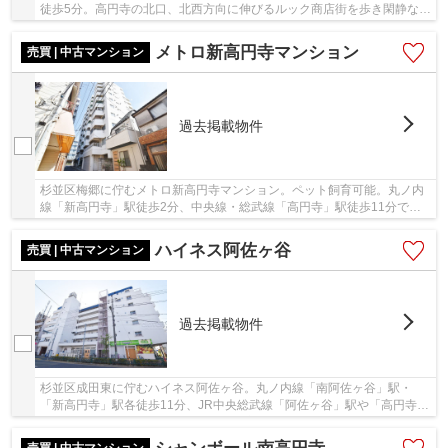
徒歩5分。高円寺の北口、北西方向に伸びるルック商店街を歩き閑静な住
宅地に位置しております。平成3年7月築の鉄筋...
メトロ新高円寺マンション
売買 | 中古マンション
過去掲載物件
杉並区梅郷に佇むメトロ新高円寺マンション。ペット飼育可能。丸ノ内
線「新高円寺」駅徒歩2分、中央線・総武線「高円寺」駅徒歩11分で、
通勤通学・お出掛けに便利な立地です。周辺には...
ハイネス阿佐ヶ谷
売買 | 中古マンション
過去掲載物件
杉並区成田東に佇むハイネス阿佐ヶ谷。丸ノ内線「南阿佐ヶ谷」駅・
「新高円寺」駅各徒歩11分、JR中央総武線「阿佐ヶ谷」駅や「高円寺」
駅も徒歩圏内で、通勤・通学に便利な立地です。...
売買 | 中古マンション