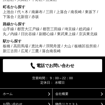
町名から探す
上池台
/
代々木
/
南麻布
/
三田
/
上落合
/
南長崎
/
東坂下
/
下落合
/
北新宿
/
赤坂
路線から探す
山手線
/
都営大江戸線
/
都営三田線
/
埼京線
/
総武線
/
丸ノ内線
/
日比谷線
/
副都心線
/
東武東上線
/
京浜東北線
駅から探す
板橋
/
高田馬場
/
恵比寿
/
浮間舟渡
/
大山
/
板橋区役所前
/
新江古田
/
広尾
/
三鷹
/
落合南長崎
電話でお問い合わせ
営業時間：
9：00～22：00
定休日：
水曜日
ホーム
会社概要
お問い合わせ
物件リクエスト