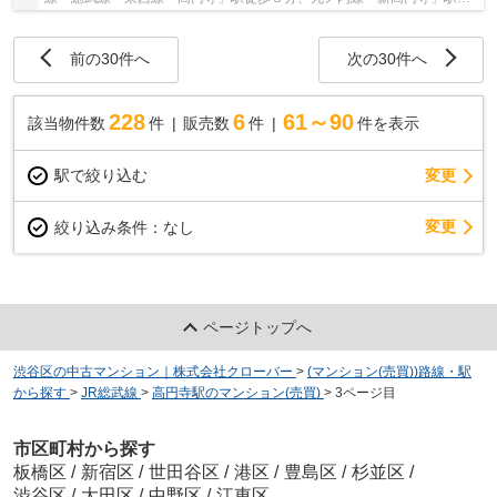
歩16分。周辺には、スーパーやドラックストア...
前の30件へ
次の30件へ
228
6
61～90
該当物件数
件
販売数
件
件を表示
駅で絞り込む
変更
変更
絞り込み条件：
なし
ページトップへ
渋谷区の中古マンション｜株式会社クローバー
>
(マンション(売買))路線・駅
から探す
>
JR総武線
>
高円寺駅のマンション(売買)
>
3ページ目
市区町村から探す
板橋区
/
新宿区
/
世田谷区
/
港区
/
豊島区
/
杉並区
/
渋谷区
/
大田区
/
中野区
/
江東区