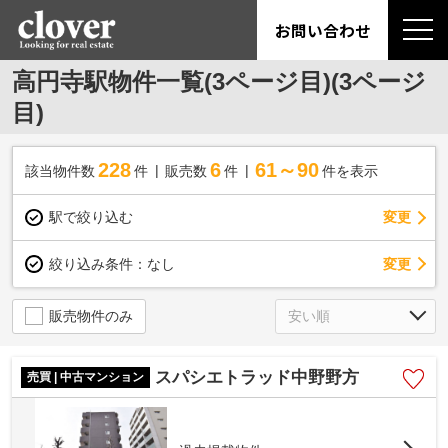
お問い合わせ
高円寺駅物件一覧(3ページ目)(3ページ
目)
228
6
61～90
該当物件数
件
販売数
件
件を表示
駅で絞り込む
変更
変更
絞り込み条件：
なし
販売物件のみ
スパシエトラッド中野野方
売買 | 中古マンション