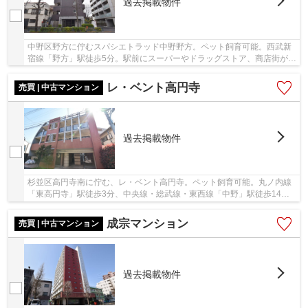
過去掲載物件
中野区野方に佇むスパシエトラッド中野野方。ペット飼育可能。西武新
宿線「野方」駅徒歩5分。駅前にスーパーやドラッグストア、商店街があ
り買い物に困りません。平成21年築、鉄筋コン...
レ・ベント高円寺
売買 | 中古マンション
過去掲載物件
杉並区高円寺南に佇む、レ・ベント高円寺。ペット飼育可能。丸ノ内線
「東高円寺」駅徒歩3分、中央線・総武線・東西線「中野」駅徒歩14
分、2駅4沿線利用可能で利便性良好。徒歩圏内には...
成宗マンション
売買 | 中古マンション
過去掲載物件