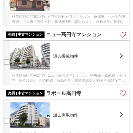
杉並区阿佐谷北に佇むミフジ阿佐ヶ谷マンション。角部屋。ペット飼育
可能。中央線「阿佐ヶ谷」駅徒歩4分。駅から近く、通勤通学に便利な立
地です。周辺にはスーパーやコンビニがありお...
ニュー高円寺マンション
売買 | 中古マンション
過去掲載物件
杉並区高円寺南に佇むニュー高円寺マンション。中央線・総武線「高円
寺」駅徒歩3分、丸の内線「新高円寺」駅徒歩10分と利便性良好な立
地。駅前の商店街は賑わっており、オシャレな洋服...
ラポール高円寺
売買 | 中古マンション
過去掲載物件