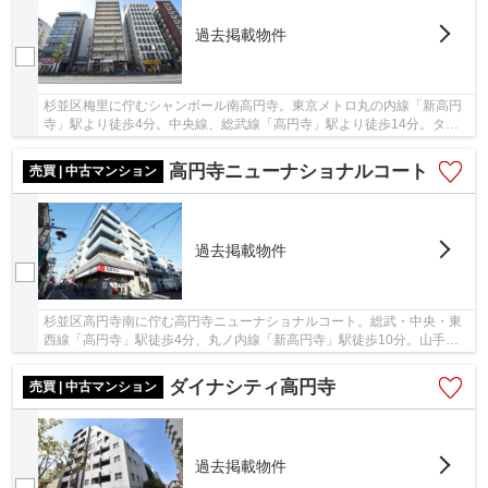
過去掲載物件
杉並区梅里に佇むシャンボール南高円寺。東京メトロ丸の内線「新高円
寺」駅より徒歩4分。中央線、総武線「高円寺」駅より徒歩14分。ター
ミナル「新宿」駅へもアクセス良好で通勤通学に...
高円寺ニューナショナルコート
売買 | 中古マンション
過去掲載物件
杉並区高円寺南に佇む高円寺ニューナショナルコート。総武・中央・東
西線「高円寺」駅徒歩4分、丸ノ内線「新高円寺」駅徒歩10分。山手線
「新宿」駅まで各駅停車で10分でアクセス可能で...
ダイナシティ高円寺
売買 | 中古マンション
過去掲載物件