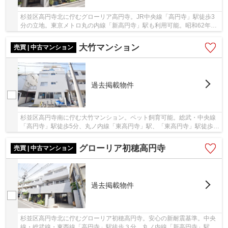
杉並区高円寺北に佇むグローリア高円寺。JR中央線「高円寺」駅徒歩3
分の立地。東京メトロ丸の内線「新高円寺」駅も利用可能。昭和62年3
月築の新耐震基準、鉄筋コンクリート造5階建て、...
大竹マンション
売買 | 中古マンション
過去掲載物件
杉並区高円寺南に佇む大竹マンション。ペット飼育可能。総武・中央線
「高円寺」駅徒歩5分、丸ノ内線「東高円寺」駅、「東高円寺」駅徒歩
11分。3駅共に周辺にもスーパー等が充実してお...
グローリア初穂高円寺
売買 | 中古マンション
過去掲載物件
杉並区高円寺北に佇むグローリア初穂高円寺。安心の新耐震基準。中央
線・総武線・東西線「高円寺」駅徒歩３分、丸ノ内線「新高円寺」駅徒