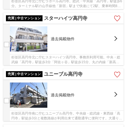
杉並区高円寺北に佇むラポール高円寺。総武・中央線「高円寺」駅徒歩6
分。ターミナル駅の山手線他「新宿」駅まで快速にて2駅、乗車時間8分
でアクセス可能な利便性の高い立地です。「高...
スターハイツ高円寺
売買 | 中古マンション
過去掲載物件
杉並区高円寺北に佇むスターハイツ高円寺。事務所利用可能。中央・総
武線「高円寺」駅徒歩3分「阿佐ヶ谷」駅徒歩15分、丸の内線「新高円
寺」駅徒歩14分。駅周辺にスーパーや商店街、金...
ユニーブル高円寺
売買 | 中古マンション
過去掲載物件
杉並区高円寺南に佇むユニーブル高円寺。中央線・総武線・東西線「高
円寺」駅徒歩3分と複数路線が利用出来て通勤通学に便利です。大通り沿
いではなく静かな住環境。近隣にはスーパー・...