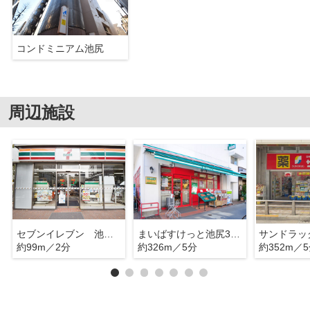
コンドミニアム池尻
周辺施設
セブンイレブン 池尻大橋
まいばすけっと池尻3丁目店
約99m／2分
約326m／5分
約352m／