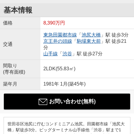
基本情報
価格
8,390万円
東急田園都市線
「
池尻大橋
」駅 徒歩3分
京王井の頭線
「
駒場東大前
」駅 徒歩21
交通
分
山手線
「
渋谷
」駅 徒歩27分
間取り
2LDK(55.83㎡)
(専有面積)
築年月
1981年 1月(築45年)
お問い合わせ(無料)
世田谷区池尻に佇むコンドミニアム池尻。田園都市線「池尻大
橋」駅徒歩3分。ビッグターミナル山手線他「渋谷」駅まで1