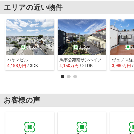
エリアの近い物件
ハヤマビル
馬事公苑南サンハイツ
ヴェノス経
4,198
万
円
/ 3DK
4,150
万
円
/ 2LDK
3,980
万
円
お客様の声