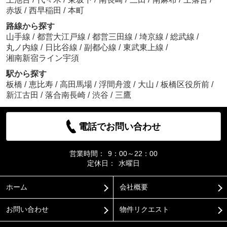
赤坂
/
西早稲田
/
本町
路線から探す
山手線
/
都営大江戸線
/
都営三田線
/
埼京線
/
総武線
/
丸ノ内線
/
日比谷線
/
副都心線
/
東武東上線
/
湘南新宿ライン宇須
駅から探す
板橋
/
恵比寿
/
高田馬場
/
浮間舟渡
/
大山
/
板橋区役所前
/
新江古田
/
落合南長崎
/
渋谷
/
三鷹
電話でお問い合わせ
営業時間：
9：00～22：00
定休日：
水曜日
ホーム
会社概要
お問い合わせ
物件リクエスト