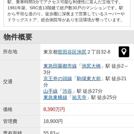
駅、乗車時間3分でアクセス可能な利便性に富んだ立地です。
1981年築、SRC造13階建て総戸数30戸のマンションです。駅
から平坦な道のり。徒歩圏に深夜まで営業しているスーパーや
ドラッグストア、総合病院等があり生活環境が整っています。
物件概要
所在地
東京都
世田谷区
池尻
２丁目32-8
東急田園都市線
「
池尻大橋
」駅 徒歩2～
3分
京王井の頭線
「
駒場東大前
」駅 徒歩21
交通
分
山手線
「
渋谷
」駅 徒歩27分
東急東横線
「
祐天寺
」駅 徒歩25分
価格
8,390万円
管理費
18,900円
専有面積
55.83㎡