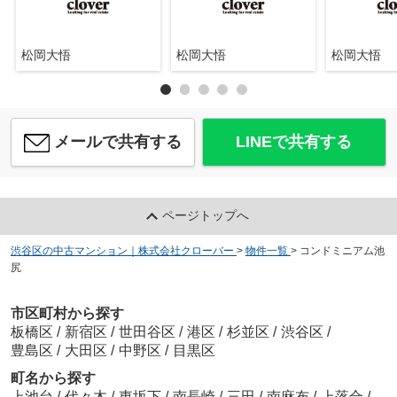
松岡大悟
松岡大悟
松岡大悟
メールで共有する
LINEで共有する
ページトップへ
渋谷区の中古マンション｜株式会社クローバー
>
物件一覧
>
コンドミニアム池
尻
市区町村から探す
板橋区
/
新宿区
/
世田谷区
/
港区
/
杉並区
/
渋谷区
/
豊島区
/
大田区
/
中野区
/
目黒区
町名から探す
上池台
/
代々木
/
東坂下
/
南長崎
/
三田
/
南麻布
/
上落合
/