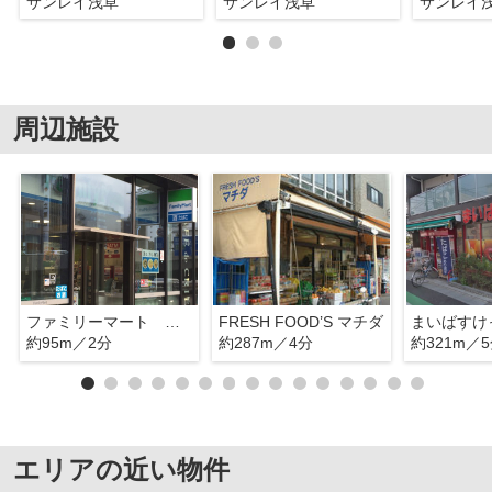
サンレイ浅草
サンレイ浅草
サンレイ
周辺施設
ファミリーマート 台東吉原店
FRESH FOOD’S マチダ
約95m／2分
約287m／4分
約321m／
エリアの近い物件