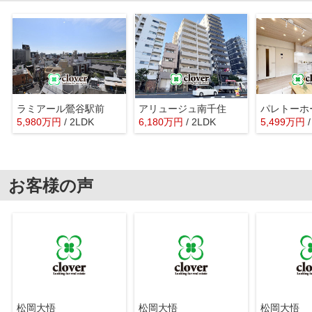
ラミアール鶯谷駅前
アリュージュ南千住
パレトーホ
5,980
万
円
/ 2LDK
6,180
万
円
/ 2LDK
5,499
万
円
お客様の声
松岡大悟
松岡大悟
松岡大悟