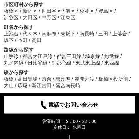
市区町村から探す
板橋区
/
新宿区
/
世田谷区
/
港区
/
杉並区
/
豊島区
/
渋谷区
/
大田区
/
中野区
/
江東区
町名から探す
上池台
/
代々木
/
南麻布
/
東坂下
/
南長崎
/
三田
/
上落合
/
坂下
/
本町
/
高田
路線から探す
山手線
/
都営大江戸線
/
都営三田線
/
埼京線
/
総武線
/
丸ノ内線
/
日比谷線
/
副都心線
/
東武東上線
/
東西線
駅から探す
板橋
/
高田馬場
/
落合
/
恵比寿
/
浮間舟渡
/
板橋区役所前
/
大山
/
広尾
/
新江古田
/
落合南長崎
電話でお問い合わせ
営業時間：
9：00～22：00
定休日：
水曜日