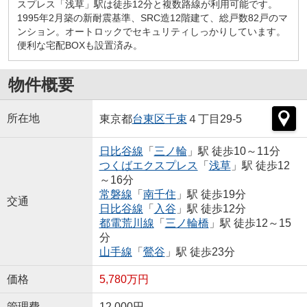
スプレス「浅草」駅は徒歩12分と複数路線が利用可能です。
1995年2月築の新耐震基準、SRC造12階建て、総戸数82戸のマ
ンション。オートロックでセキュリティしっかりしています。
便利な宅配BOXも設置済み。
物件概要
所在地
東京都
台東区
千束
４丁目29-5
日比谷線
「
三ノ輪
」駅 徒歩10～11分
つくばエクスプレス
「
浅草
」駅 徒歩12
～16分
常磐線
「
南千住
」駅 徒歩19分
交通
日比谷線
「
入谷
」駅 徒歩12分
都電荒川線
「
三ノ輪橋
」駅 徒歩12～15
分
山手線
「
鶯谷
」駅 徒歩23分
価格
5,780万円
管理費
12,000円