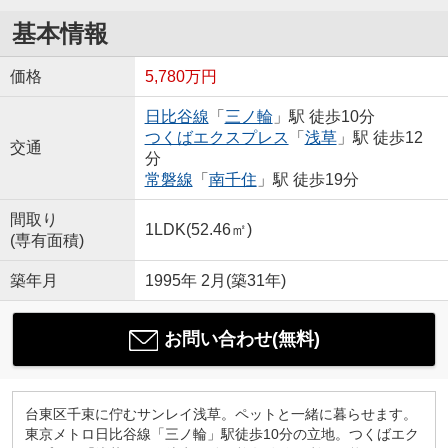
基本情報
価格
5,780万円
日比谷線
「
三ノ輪
」駅 徒歩10分
つくばエクスプレス
「
浅草
」駅 徒歩12
交通
分
常磐線
「
南千住
」駅 徒歩19分
間取り
1LDK(52.46㎡)
(専有面積)
築年月
1995年 2月(築31年)
お問い合わせ(無料)
台東区千束に佇むサンレイ浅草。ペットと一緒に暮らせます。
東京メトロ日比谷線「三ノ輪」駅徒歩10分の立地。つくばエク