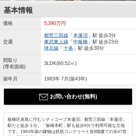
基本情報
価格
5,390万円
都営三田線
「
本蓮沼
」駅 徒歩3分
交通
東武東上線
「
中板橋
」駅 徒歩23分
埼京線
「
十条
」駅 徒歩30分
間取り
3LDK(60.52㎡)
(専有面積)
築年月
1983年 7月(築43年)
お問い合わせ(無料)
板橋区泉島に佇むシティコープ本蓮沼。都営三田線「本蓮沼」
駅だと徒歩３分、「板橋本町」駅も徒歩9分で利用可能な立地
です。1983年築の建物は鉄筋コンクリート造8階建ての全47世