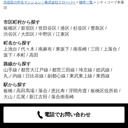
渋谷区の中古マンション｜株式会社クローバー
>
物件一覧
>
シティコープ本蓮
沼
市区町村から探す
板橋区
/
新宿区
/
世田谷区
/
港区
/
杉並区
/
豊島区
/
渋谷区
/
大田区
/
中野区
/
江東区
町名から探す
上池台
/
代々木
/
南麻布
/
東坂下
/
南長崎
/
三田
/
上落合
/
坂下
/
本町
/
高田
路線から探す
山手線
/
都営大江戸線
/
都営三田線
/
埼京線
/
総武線
/
丸ノ内線
/
日比谷線
/
副都心線
/
東武東上線
/
東西線
駅から探す
板橋
/
高田馬場
/
落合
/
恵比寿
/
浮間舟渡
/
板橋区役所前
/
大山
/
広尾
/
新江古田
/
落合南長崎
電話でお問い合わせ