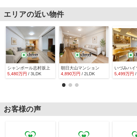
エリアの近い物件
シャンボール志村坂上
朝日大山マンション
いづみハイ
5,480
万
円
/ 3LDK
4,890
万
円
/ 2LDK
5,499
万
円
お客様の声