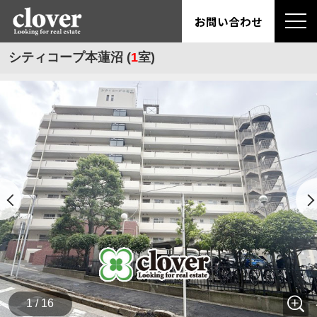
お問い合わせ
シティコープ本蓮沼 (
1
室)
1 / 16