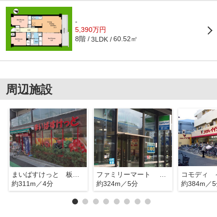
-
5,390万円
8階
60.52㎡
3LDK
周辺施設
まいばすけっと 板橋清住町
ファミリーマート 本蓮沼駅前店
約311m／4分
約324m／5分
約384m／