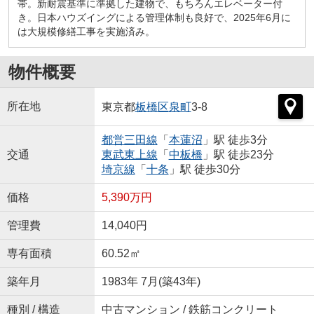
帯。新耐震基準に準拠した建物で、もちろんエレベーター付
き。日本ハウズイングによる管理体制も良好で、2025年6月に
は大規模修繕工事を実施済み。
物件概要
所在地
東京都
板橋区
泉町
3-8
都営三田線
「
本蓮沼
」駅 徒歩3分
交通
東武東上線
「
中板橋
」駅 徒歩23分
埼京線
「
十条
」駅 徒歩30分
価格
5,390万円
管理費
14,040円
専有面積
60.52㎡
築年月
1983年 7月(築43年)
種別 / 構造
中古マンション / 鉄筋コンクリート