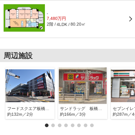
-
7,480万円
2階
80.20㎡
4LDK
周辺施設
フードスクエア板橋前野町店
サンドラッグ 板橋前野町店
約132m／2分
約166m／3分
約287m／