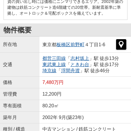
資の買い出し時には価格にニンマリできるエリア。2002年築の
建物は鉄筋コンクリート造6階建ての20世帯。新耐震基準に準
拠し、オートロック＆宅配ボックスを備えています。
物件概要
所在地
東京都
板橋区
前野町
４丁目1-6
都営三田線
「
志村坂上
」駅 徒歩13分
交通
東武東上線
「
ときわ台
」駅 徒歩17分
埼京線
「
浮間舟渡
」駅 徒歩46分
価格
7,480万円
管理費
12,200円
専有面積
80.20㎡
築年月
2002年 9月(築23年)
種別 / 構造
中古マンション / 鉄筋コンクリート