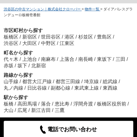
渋谷区の中古マンション｜株式会社クローバー
>
物件一覧
>
ダイアパレスグラ
ンデューロ板橋壱番館
市区町村から探す
板橋区
/
新宿区
/
世田谷区
/
港区
/
杉並区
/
豊島区
/
渋谷区
/
大田区
/
中野区
/
江東区
町名から探す
代々木
/
上池台
/
南麻布
/
上落合
/
南長崎
/
東坂下
/
三田
/
赤坂
/
坂下
/
北新宿
路線から探す
山手線
/
都営大江戸線
/
都営三田線
/
埼京線
/
総武線
/
丸ノ内線
/
日比谷線
/
副都心線
/
東武東上線
/
東西線
駅から探す
板橋
/
高田馬場
/
落合
/
恵比寿
/
浮間舟渡
/
板橋区役所前
/
大山
/
広尾
/
新江古田
/
三鷹
電話でお問い合わせ