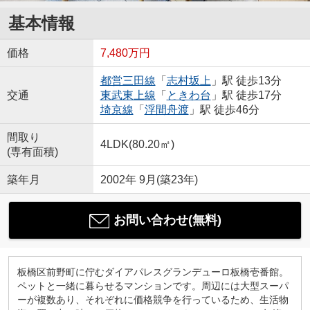
基本情報
価格
7,480万円
都営三田線
「
志村坂上
」駅 徒歩13分
交通
東武東上線
「
ときわ台
」駅 徒歩17分
埼京線
「
浮間舟渡
」駅 徒歩46分
間取り
4LDK(80.20㎡)
(専有面積)
築年月
2002年 9月(築23年)
お問い合わせ(無料)
板橋区前野町に佇むダイアパレスグランデューロ板橋壱番館。
ペットと一緒に暮らせるマンションです。周辺には大型スーパ
ーが複数あり、それぞれに価格競争を行っているため、生活物