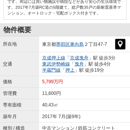
です。周辺には買い物施設や病院などがあり安心の生活環境で
す。2017年7月築RC造の5階建て。総戸数35戸の新耐震基準マ
ンション。オートロック・宅配ボックス付きです。
物件概要
所在地
東京都
墨田区
東向島
２丁目47-7
京成押上線
「
京成曳舟
」駅 徒歩3分
交通
東武伊勢崎線
「
曳舟
」駅 徒歩4分
半蔵門線
「
押上
」駅 徒歩19分
価格
5,799万円
管理費
11,600円
専有面積
40.43㎡
築年月
2017年 7月(築9年)
種別 / 構造
中古マンション / 鉄筋コンクリート