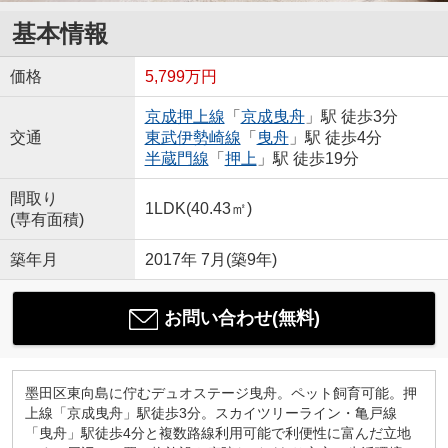
基本情報
価格
5,799万円
京成押上線
「
京成曳舟
」駅 徒歩3分
交通
東武伊勢崎線
「
曳舟
」駅 徒歩4分
半蔵門線
「
押上
」駅 徒歩19分
間取り
1LDK(40.43㎡)
(専有面積)
築年月
2017年 7月(築9年)
お問い合わせ(無料)
墨田区東向島に佇むデュオステージ曳舟。ペット飼育可能。押
上線「京成曳舟」駅徒歩3分。スカイツリーライン・亀戸線
「曳舟」駅徒歩4分と複数路線利用可能で利便性に富んだ立地