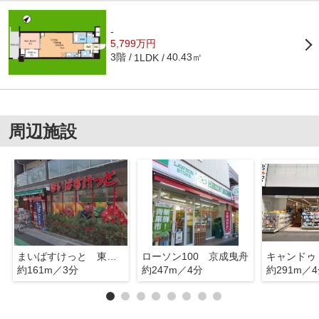
-
5,799万円
3階
40.43㎡
1LDK
周辺施設
まいばすけっと 東武曳舟駅東
ローソン100 京成曳舟
約161m／3分
約247m／4分
約291m／