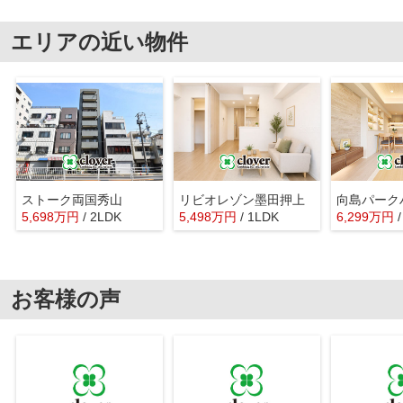
エリアの近い物件
ストーク両国秀山
リビオレゾン墨田押上
向島パーク
5,698
万
円
/ 2LDK
5,498
万
円
/ 1LDK
6,299
万
円
お客様の声