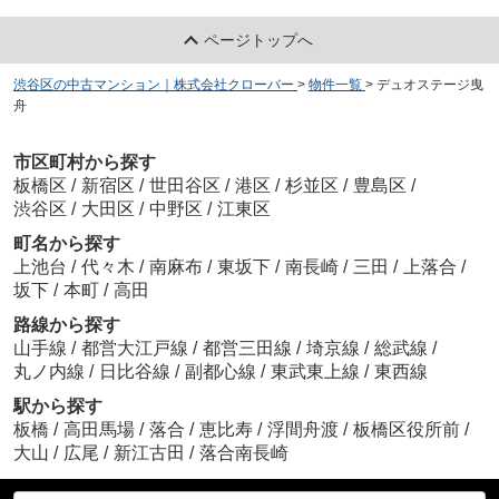
ページトップへ
渋谷区の中古マンション｜株式会社クローバー
>
物件一覧
>
デュオステージ曳
舟
市区町村から探す
板橋区
/
新宿区
/
世田谷区
/
港区
/
杉並区
/
豊島区
/
渋谷区
/
大田区
/
中野区
/
江東区
町名から探す
上池台
/
代々木
/
南麻布
/
東坂下
/
南長崎
/
三田
/
上落合
/
坂下
/
本町
/
高田
路線から探す
山手線
/
都営大江戸線
/
都営三田線
/
埼京線
/
総武線
/
丸ノ内線
/
日比谷線
/
副都心線
/
東武東上線
/
東西線
駅から探す
板橋
/
高田馬場
/
落合
/
恵比寿
/
浮間舟渡
/
板橋区役所前
/
大山
/
広尾
/
新江古田
/
落合南長崎