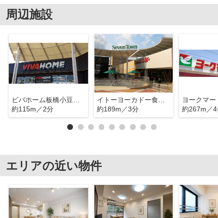
周辺施設
ビバホーム板橋小豆沢店
イトーヨーカドー食品館小豆沢店
約115m／2分
約189m／3分
約267m／
エリアの近い物件