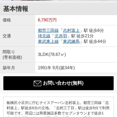
基本情報
価格
6,790万円
都営三田線
「
志村坂上
」駅 徒歩6分
交通
埼京線
「
北赤羽
」駅 徒歩21分
東武東上線
「
東武練馬
」駅 徒歩44分
間取り
3LDK(78.67㎡)
(専有面積)
築年月
1991年 9月(築34年)
お問い合わせ(無料)
板橋区小豆沢に佇むナイスアーバン志村坂上。都営三田線「志
村坂上」駅徒歩6分の立地。「志村三丁目」駅は徒歩9分で利用
可能です。周辺には商業施設多数でセブンタウンまで徒歩1