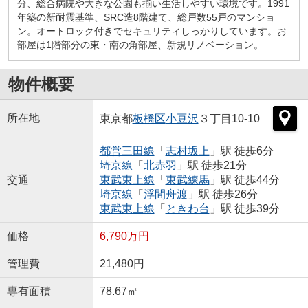
分、総合病院や大きな公園も揃い生活しやすい環境です。1991
年築の新耐震基準、SRC造8階建て、総戸数55戸のマンショ
ン。オートロック付きでセキュリティしっかりしています。お
部屋は1階部分の東・南の角部屋、新規リノベーション。
物件概要
所在地
東京都
板橋区
小豆沢
３丁目10-10
都営三田線
「
志村坂上
」駅 徒歩6分
埼京線
「
北赤羽
」駅 徒歩21分
交通
東武東上線
「
東武練馬
」駅 徒歩44分
埼京線
「
浮間舟渡
」駅 徒歩26分
東武東上線
「
ときわ台
」駅 徒歩39分
価格
6,790万円
管理費
21,480円
専有面積
78.67㎡