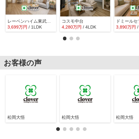
レーベンハイム東武練馬
コスモ中台
ドミールセ
3,699
万
円
/ 1LDK
4,280
万
円
/ 4LDK
3,890
万
円
お客様の声
松岡大悟
松岡大悟
松岡大悟