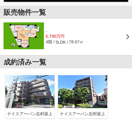
販売物件一覧
-
6,790万円
4階
78.67㎡
3LDK
成約済み一覧
ナイスアーバン志村坂上
ナイスアーバン志村坂上