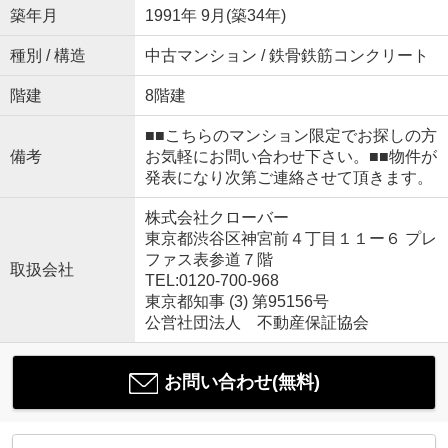
築年月
1991年 9月(築34年)
種別 / 構造
中古マンション / 鉄骨鉄筋コンクリート
階建
8階建
■■こちらのマンション限定でお探しの方
備考
お気軽にお問い合わせ下さい。■■物件が
発表になり次第ご連絡させて頂きます。
株式会社クローバー
東京都渋谷区神宮前４丁目１１ー６ プレ
ファス表参道７階
取扱会社
TEL:0120-700-968
東京都知事 (3) 第95156号
公営社団法人 不動産保証協会
お問い合わせ(無料)