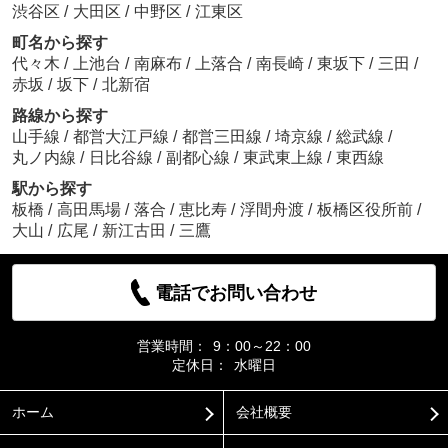
渋谷区
/
大田区
/
中野区
/
江東区
町名から探す
代々木
/
上池台
/
南麻布
/
上落合
/
南長崎
/
東坂下
/
三田
/
赤坂
/
坂下
/
北新宿
路線から探す
山手線
/
都営大江戸線
/
都営三田線
/
埼京線
/
総武線
/
丸ノ内線
/
日比谷線
/
副都心線
/
東武東上線
/
東西線
駅から探す
板橋
/
高田馬場
/
落合
/
恵比寿
/
浮間舟渡
/
板橋区役所前
/
大山
/
広尾
/
新江古田
/
三鷹
電話でお問い合わせ
営業時間：
9：00～22：00
定休日：
水曜日
ホーム
会社概要