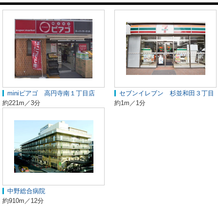
miniピアゴ 高円寺南１丁目店
セブンイレブン 杉並和田３丁目
約221m／3分
約1m／1分
中野総合病院
約910m／12分