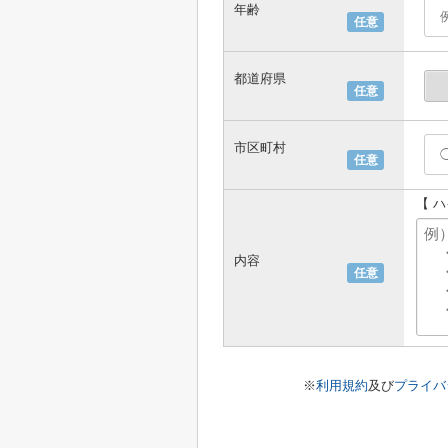
年齢
任意
都道府県
任意
市区町村
任意
【 
内容
任意
※
利用規約
及び
プライバ