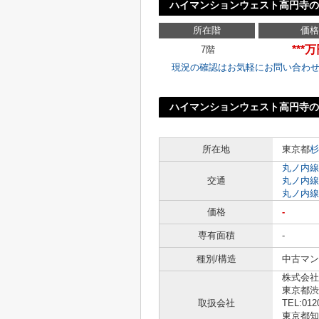
ハイマンションウェスト高円寺の
所在階
価格
***
7階
現況の確認はお気軽にお問い合わ
ハイマンションウェスト高円寺の
所在地
東京都
杉
丸ノ内線
交通
丸ノ内線
丸ノ内線
価格
-
専有面積
-
種別/構造
中古マン
株式会社
東京都渋
取扱会社
TEL:012
東京都知事