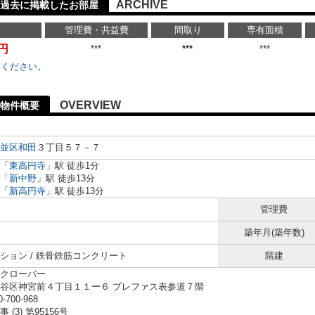
ARCHIVE
過去に掲載したお部屋
管理費・共益費
間取り
専有面積
万円
***
***
***
せください。
OVERVIEW
物件概要
並区
和田
３丁目５７－７
「
東高円寺
」駅 徒歩1分
「
新中野
」駅 徒歩13分
「
新高円寺
」駅 徒歩13分
管理費
築年月(築年数)
ション / 鉄骨鉄筋コンクリート
階建
クローバー
谷区神宮前４丁目１１ー６ プレファス表参道７階
0-700-968
 (3) 第95156号