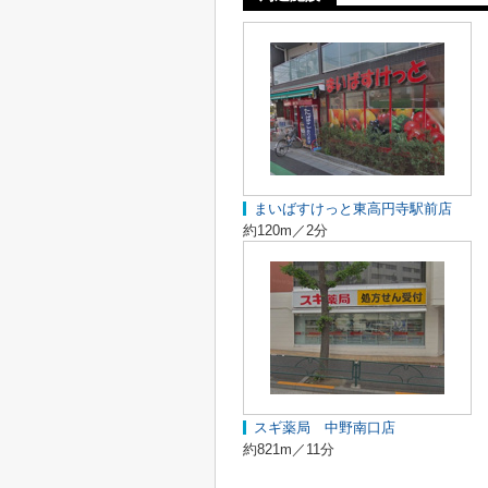
まいばすけっと東高円寺駅前店
約120m／2分
スギ薬局 中野南口店
約821m／11分