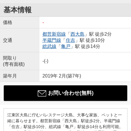
基本情報
価格
-
都営新宿線
「
西大島
」駅 徒歩2分
交通
半蔵門線
「
住吉
」駅 徒歩10分
総武線
「
亀戸
」駅 徒歩14分
間取り
-(-)
(専有面積)
築年月
2019年 2月(築7年)
お問い合わせ(無料)
江東区大島に佇むパレステージ大島。大事な家族、ペットと一
緒に暮らせます。都営新宿線「西大島」駅徒歩2分。半蔵門線
「住吉」駅徒歩10分、総武線「亀戸」駅徒歩14分も利用可能。