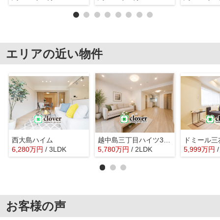
エリアの近い物件
西大島ハイム
越中島三丁目ハイツ3号棟
ドミール三
6,280
万
円
/ 3LDK
5,780
万
円
/ 2LDK
5,999
万
円
お客様の声