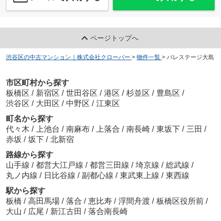
ページトップへ
渋谷区の中古マンション｜株式会社クローバー
>
物件一覧
>
パレステージ大島
市区町村から探す
板橋区
/
新宿区
/
世田谷区
/
港区
/
杉並区
/
豊島区
/
渋谷区
/
大田区
/
中野区
/
江東区
町名から探す
代々木
/
上池台
/
南麻布
/
上落合
/
南長崎
/
東坂下
/
三田
/
赤坂
/
坂下
/
北新宿
路線から探す
山手線
/
都営大江戸線
/
都営三田線
/
埼京線
/
総武線
/
丸ノ内線
/
日比谷線
/
副都心線
/
東武東上線
/
東西線
駅から探す
板橋
/
高田馬場
/
落合
/
恵比寿
/
浮間舟渡
/
板橋区役所前
/
大山
/
広尾
/
新江古田
/
落合南長崎