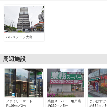
パレステージ大島
周辺施設
ファミリーマート 大島二丁目店
業務スーパー 亀戸店
約109m／2分
約330m／5分
約354m／