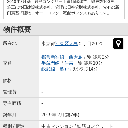
2019年2月築、鉄筋コンクリート造15階建て、総戸数100戸、
施工は多田建設株式会社、管理は日神管財株式会社、安心の新
耐震基準建物、オートロック、宅配ボックスもあります。
物件概要
所在地
東京都
江東区
大島
２丁目20-20
都営新宿線
「
西大島
」駅 徒歩2分
交通
半蔵門線
「
住吉
」駅 徒歩10分
総武線
「
亀戸
」駅 徒歩14分
価格
-
管理費
-
専有面積
-
築年月
2019年 2月(築7年)
種別 / 構造
中古マンション / 鉄筋コンクリート