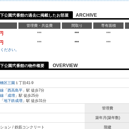
ARCHIVE
下公園弐番館の過去に掲載したお部屋
管理費・共益費
間取り
専有面積
万円
***
***
***
万円
***
***
***
せください。
OVERVIEW
溝下公園弐番館の物件概要
橋区
三園
１丁目41-9
線
「
西高島平
」駅 徒歩7分
線
「
成増
」駅 徒歩25分
「
地下鉄成増
」駅 徒歩31分
管理費
築年月(築年数)
ション / 鉄筋コンクリート
階建