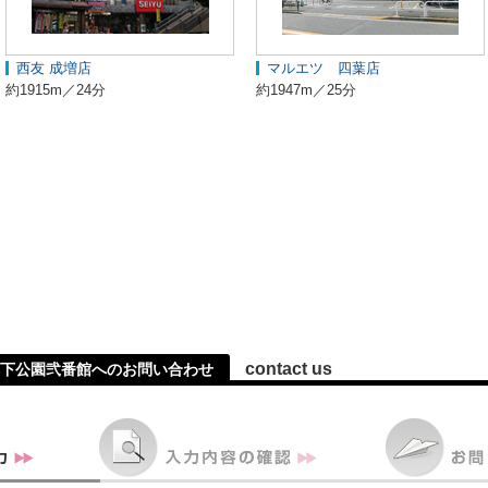
西友 成増店
マルエツ 四葉店
約1915m／24分
約1947m／25分
contact us
下公園弐番館へのお問い合わせ