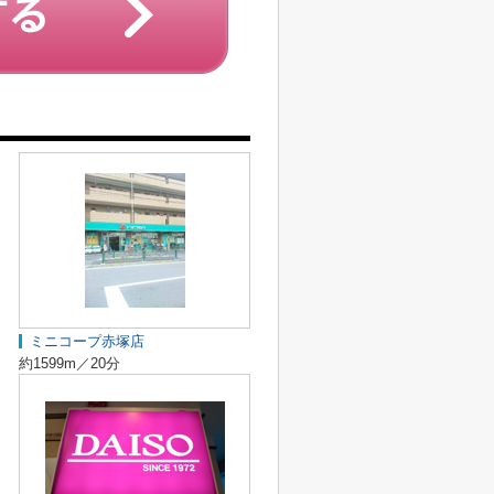
ミニコープ赤塚店
約1599m／20分