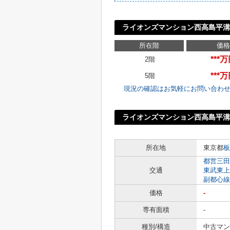
ライオンズマンション西高島平溝
所在階
価格
***
2階
***
5階
現況の確認はお気軽にお問い合わ
ライオンズマンション西高島平
所在地
東京都
板
都営三田
交通
東武東上
副都心線
価格
-
専有面積
-
種別/構造
中古マン