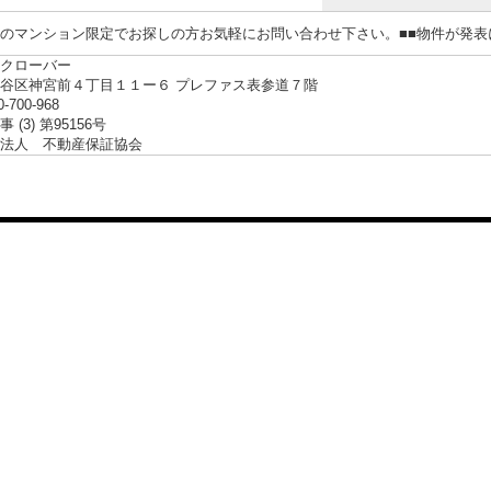
らのマンション限定でお探しの方お気軽にお問い合わせ下さい。■■物件が発
クローバー
谷区神宮前４丁目１１ー６ プレファス表参道７階
0-700-968
 (3) 第95156号
法人 不動産保証協会