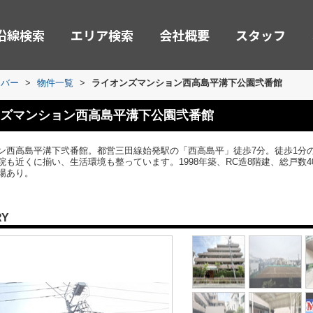
沿線検索
エリア検索
会社概要
スタッフ
ーバー
>
物件一覧
>
ライオンズマンション西高島平溝下公園弐番館
ズマンション西高島平溝下公園弐番館
ン西高島平溝下弐番館。都営三田線始発駅の「西高島平」徒歩7分。徒歩1分
も近くに揃い、生活環境も整っています。1998年築、RC造8階建、総戸数
場あり。
RY