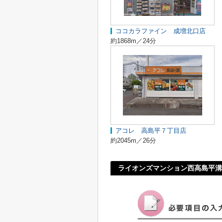
ココカラファイン 成増北口店
約1868m／24分
アコレ 高島平７丁目店
約2045m／26分
ライオンズマンション西高島平溝