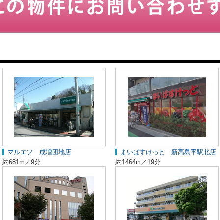
マルエツ 成増団地店
まいばすけっと 新高島平駅北店
約681m／9分
約1464m／19分