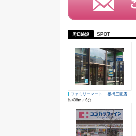
SPOT
周辺施設
ファミリーマート 板橋三園店
約408m／6分