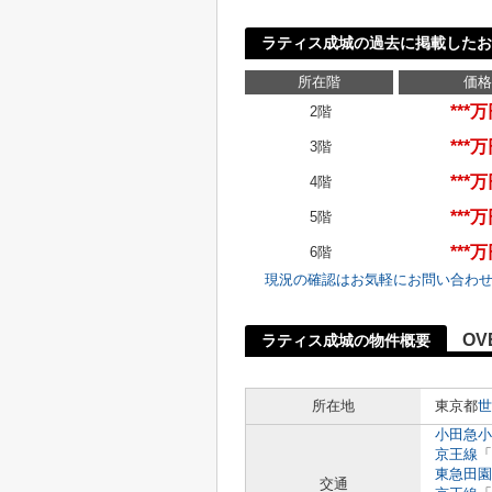
ラティス成城の過去に掲載したお
所在階
価格
***
2階
***
3階
***
4階
***
5階
***
6階
現況の確認はお気軽にお問い合わ
OV
ラティス成城の物件概要
所在地
東京都
世
小田急小
京王線
「
東急田園
交通