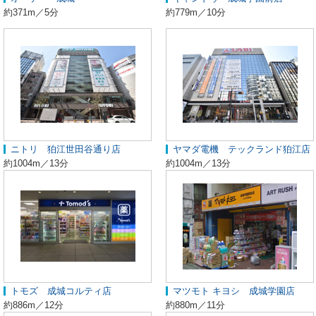
約371m／5分
約779m／10分
ニトリ 狛江世田谷通り店
ヤマダ電機 テックランド狛江店
約1004m／13分
約1004m／13分
トモズ 成城コルティ店
マツモト キヨシ 成城学園店
約886m／12分
約880m／11分