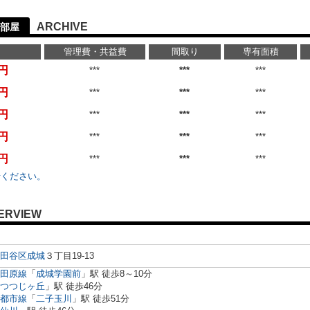
ARCHIVE
部屋
管理費・共益費
間取り
専有面積
万円
***
***
***
万円
***
***
***
万円
***
***
***
万円
***
***
***
万円
***
***
***
せください。
ERVIEW
田谷区
成城
３丁目19-13
田原線
「
成城学園前
」駅 徒歩8～10分
つつじヶ丘
」駅 徒歩46分
都市線
「
二子玉川
」駅 徒歩51分