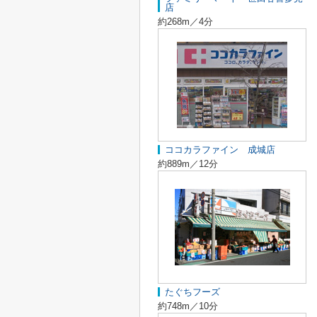
店
約268m／4分
ココカラファイン 成城店
約889m／12分
たぐちフーズ
約748m／10分