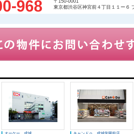
00-968
〒150-0001
東京都渋谷区神宮前４丁目１１ー６ 
オーケー 成城
キャンドゥ 成城学園前店