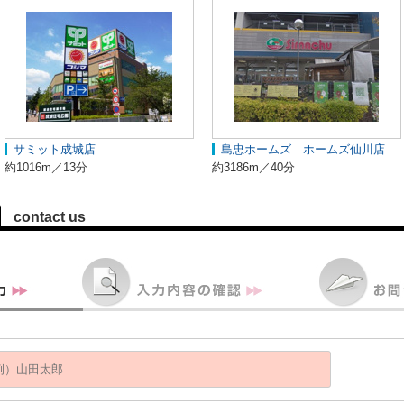
サミット成城店
島忠ホームズ ホームズ仙川店
約1016m／13分
約3186m／40分
contact us