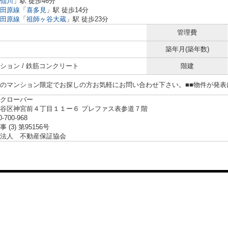
仙川
」駅 徒歩46分
田原線
「
喜多見
」駅 徒歩14分
田原線
「
祖師ヶ谷大蔵
」駅 徒歩23分
管理費
築年月(築年数)
ション / 鉄筋コンクリート
階建
らのマンション限定でお探しの方お気軽にお問い合わせ下さい。■■物件が発
クローバー
谷区神宮前４丁目１１ー６ プレファス表参道７階
0-700-968
 (3) 第95156号
法人 不動産保証協会