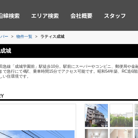
沿線検索
エリア検索
会社概要
スタッフ
ーバー
>
物件一覧
>
ラティス成城
成城
田急線「成城学園前」駅徒歩10分。駅前にスーパーやコンビニ、郵便局や金
で急行にて4駅、乗車時間15分でアクセス可能です。昭和54年築、RC造6階
しい住環境です。
RY