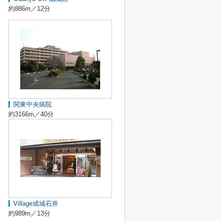
約886m／12分
関東中央病院
約3166m／40分
Village成城石井
約989m／13分