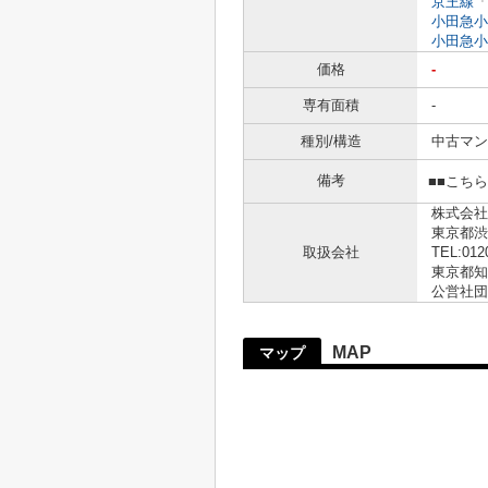
京王線
「
小田急小
小田急小
価格
-
専有面積
-
種別/構造
中古マン
備考
■■こち
株式会社
東京都渋
取扱会社
TEL:012
東京都知事
公営社団
MAP
マップ