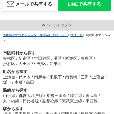
メールで共有する
LINEで共有する
ページトップへ
渋谷区の中古マンション｜株式会社クローバー
>
物件一覧
>
明穂和泉マンショ
ン
市区町村から探す
板橋区
/
新宿区
/
世田谷区
/
港区
/
杉並区
/
豊島区
/
渋谷区
/
大田区
/
中野区
/
江東区
町名から探す
上池台
/
代々木
/
南麻布
/
東坂下
/
南長崎
/
三田
/
上落合
/
坂下
/
本町
/
高田
路線から探す
山手線
/
都営大江戸線
/
都営三田線
/
埼京線
/
総武線
/
丸ノ内線
/
日比谷線
/
副都心線
/
東武東上線
/
東西線
駅から探す