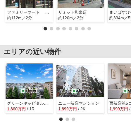
ファミリーマート 杉並和泉店
サミット和泉店
約112m／2分
約120m／2分
約334m／
エリアの近い物件
グリーンキャピタル南阿佐ヶ谷
ニュー荻窪マンション
西荻窪第5
1,860
万
円
/ 1R
1,899
万
円
/ 2K
1,999
万
円