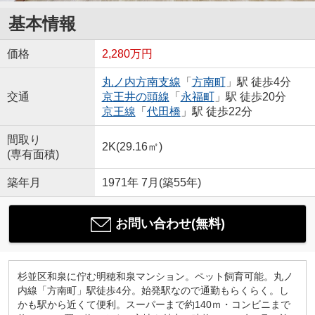
基本情報
価格
2,280万円
丸ノ内方南支線
「
方南町
」駅 徒歩4分
交通
京王井の頭線
「
永福町
」駅 徒歩20分
京王線
「
代田橋
」駅 徒歩22分
間取り
2K(29.16㎡)
(専有面積)
築年月
1971年 7月(築55年)
お問い合わせ(無料)
杉並区和泉に佇む明穂和泉マンション。ペット飼育可能。丸ノ
内線「方南町」駅徒歩4分。始発駅なので通勤もらくらく。し
かも駅から近くて便利。スーパーまで約140ｍ・コンビニまで