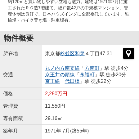
約120ｍと買い物しやすい立地も魅力。建物は1971年7月に施
工されたＲＣ造7階建て、総戸数42戸の中規模マンション。管
理体制は良好で、日本ハウズイングに全部委託しています。駐
輪場・バイク置き場・駐車場有。
物件概要
所在地
東京都
杉並区
和泉
４丁目47-31
丸ノ内方南支線
「
方南町
」駅 徒歩4分
交通
京王井の頭線
「
永福町
」駅 徒歩20分
京王線
「
代田橋
」駅 徒歩22分
価格
2,280万円
管理費
11,550円
専有面積
29.16㎡
築年月
1971年 7月(築55年)