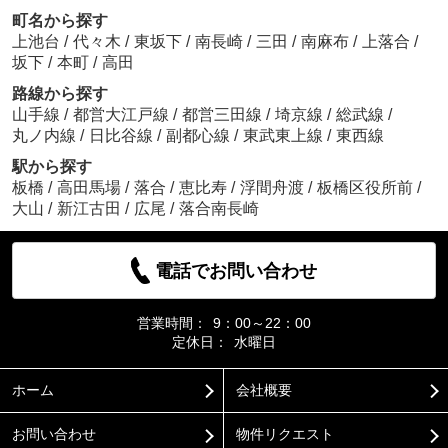
町名から探す
上池台
/
代々木
/
東坂下
/
南長崎
/
三田
/
南麻布
/
上落合
/
坂下
/
本町
/
高田
路線から探す
山手線
/
都営大江戸線
/
都営三田線
/
埼京線
/
総武線
/
丸ノ内線
/
日比谷線
/
副都心線
/
東武東上線
/
東西線
駅から探す
板橋
/
高田馬場
/
落合
/
恵比寿
/
浮間舟渡
/
板橋区役所前
/
大山
/
新江古田
/
広尾
/
落合南長崎
電話でお問い合わせ
営業時間：
9：00～22：00
定休日：
水曜日
ホーム
会社概要
お問い合わせ
物件リクエスト