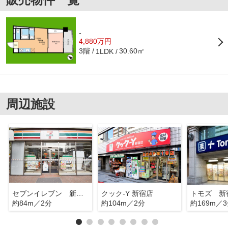
-
4,880万円
3階
30.60㎡
1LDK
周辺施設
セブンイレブン 新宿２丁目
クック-Y 新宿店
トモズ 新
約84m／2分
約104m／2分
約169m／