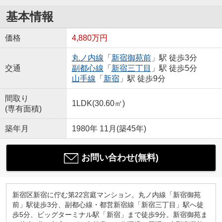
基本情報
価格
4,880万円
丸ノ内線
「
新宿御苑前
」駅 徒歩3分
交通
副都心線
「
新宿三丁目
」駅 徒歩5分
山手線
「
新宿
」駅 徒歩9分
間取り
1LDK(30.60㎡)
(専有面積)
築年月
1980年 11月(築45年)
お問い合わせ(無料)
新宿区新宿に佇む第22宮庭マンション。丸ノ内線「新宿御苑
前」駅徒歩3分、副都心線・都営新宿線「新宿三丁目」駅へ徒
歩5分、ビッグターミナル駅「新宿」まで徒歩9分。新宿御苑ま