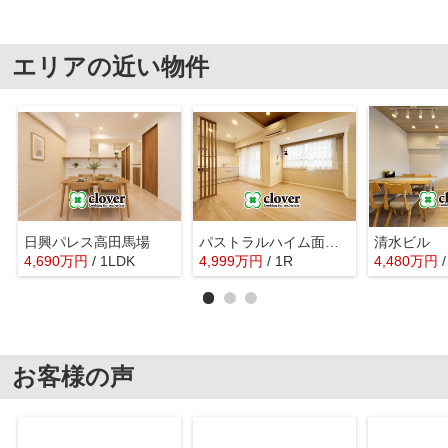
エリアの近い物件
日興パレス高田馬場
パストラルハイム面影橋
清水ビル
4,690
万
円
/ 1LDK
4,999
万
円
/ 1R
4,480
万
円
お客様の声