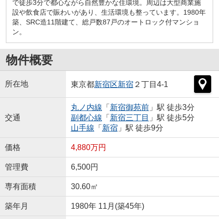
で徒歩3分で都心ながら自然豊かな住環境。周辺は大型商業施
設や飲食店で賑わいがあり、生活環境も整っています。1980年
築、SRC造11階建て、総戸数87戸のオートロック付マンショ
ン。
物件概要
所在地
東京都
新宿区
新宿
２丁目4-1
丸ノ内線
「
新宿御苑前
」駅 徒歩3分
交通
副都心線
「
新宿三丁目
」駅 徒歩5分
山手線
「
新宿
」駅 徒歩9分
価格
4,880万円
管理費
6,500円
専有面積
30.60㎡
築年月
1980年 11月(築45年)