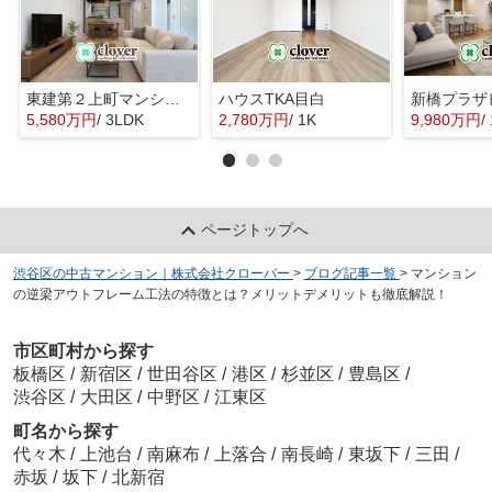
東建第２上町マンション
ハウスTKA目白
新橋プラザ
5,580万円
/ 3LDK
2,780万円
/ 1K
9,980万円
/
ページトップへ
渋谷区の中古マンション｜株式会社クローバー
>
ブログ記事一覧
>
マンション
の逆梁アウトフレーム工法の特徴とは？メリットデメリットも徹底解説！
市区町村から探す
板橋区
/
新宿区
/
世田谷区
/
港区
/
杉並区
/
豊島区
/
渋谷区
/
大田区
/
中野区
/
江東区
町名から探す
代々木
/
上池台
/
南麻布
/
上落合
/
南長崎
/
東坂下
/
三田
/
赤坂
/
坂下
/
北新宿