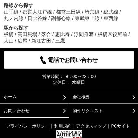
路線から探す
山手線
/
都営大江戸線
/
都営三田線
/
埼京線
/
総武線
/
丸ノ内線
/
日比谷線
/
副都心線
/
東武東上線
/
東西線
駅から探す
板橋
/
高田馬場
/
落合
/
恵比寿
/
浮間舟渡
/
板橋区役所前
/
大山
/
広尾
/
新江古田
/
三鷹
電話でお問い合わせ
営業時間：
9：00～22：00
定休日：
水曜日
ホーム
会社概要
お問い合わせ
物件リクエスト
プライバシーポリシー
利用規約
アクセスマップ
PCサイト