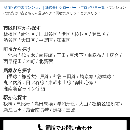
渋谷区の中古マンション｜株式会社クローバー
>
ブログ記事一覧
>
マンション
は新築と中古どちらを選ぶべき？両者のメリットとデメリット
市区町村から探す
板橋区
/
新宿区
/
世田谷区
/
港区
/
杉並区
/
豊島区
/
渋谷区
/
大田区
/
中野区
/
江東区
町名から探す
上池台
/
代々木
/
南長崎
/
三田
/
東坂下
/
南麻布
/
上落合
/
西早稲田
/
本町
/
北新宿
路線から探す
山手線
/
都営大江戸線
/
都営三田線
/
埼京線
/
総武線
/
丸ノ内線
/
日比谷線
/
東武東上線
/
副都心線
/
湘南新宿ライン宇須
駅から探す
板橋
/
恵比寿
/
高田馬場
/
浮間舟渡
/
大山
/
板橋区役所前
/
新江古田
/
落合南長崎
/
渋谷
/
三鷹
電話でお問い合わせ