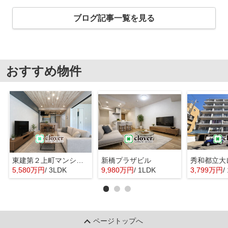
ブログ記事一覧を見る
おすすめ物件
東建第２上町マンション
新橋プラザビル
秀和都立大
5,580万円
/ 3LDK
9,980万円
/ 1LDK
3,799万円
/
ページトップへ