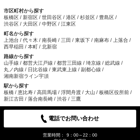
市区町村から探す
板橋区
/
新宿区
/
世田谷区
/
港区
/
杉並区
/
豊島区
/
渋谷区
/
大田区
/
中野区
/
江東区
町名から探す
上池台
/
代々木
/
南長崎
/
三田
/
東坂下
/
南麻布
/
上落合
/
西早稲田
/
本町
/
北新宿
路線から探す
山手線
/
都営大江戸線
/
都営三田線
/
埼京線
/
総武線
/
丸ノ内線
/
日比谷線
/
東武東上線
/
副都心線
/
湘南新宿ライン宇須
駅から探す
板橋
/
恵比寿
/
高田馬場
/
浮間舟渡
/
大山
/
板橋区役所前
/
新江古田
/
落合南長崎
/
渋谷
/
三鷹
電話でお問い合わせ
営業時間：
9：00～22：00