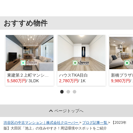
おすすめ物件
東建第２上町マンション
ハウスTKA目白
新橋プラザ
5,580万円
/ 3LDK
2,780万円
/ 1K
9,980万円
/
ページトップへ
渋谷区の中古マンション｜株式会社クローバー
>
ブログ記事一覧
>
【2023年
版】大田区「池上」の住みやすさ！周辺環境やスポットをご紹介