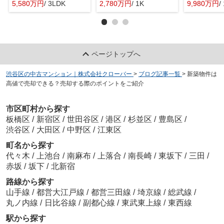
5,580万円
/ 3LDK
2,780万円
/ 1K
9,980万円
/
ページトップへ
渋谷区の中古マンション｜株式会社クローバー
>
ブログ記事一覧
>
新築物件は
高値で売却できる？売却する際のポイントをご紹介
市区町村から探す
板橋区
/
新宿区
/
世田谷区
/
港区
/
杉並区
/
豊島区
/
渋谷区
/
大田区
/
中野区
/
江東区
町名から探す
代々木
/
上池台
/
南麻布
/
上落合
/
南長崎
/
東坂下
/
三田
/
赤坂
/
坂下
/
北新宿
路線から探す
山手線
/
都営大江戸線
/
都営三田線
/
埼京線
/
総武線
/
丸ノ内線
/
日比谷線
/
副都心線
/
東武東上線
/
東西線
駅から探す