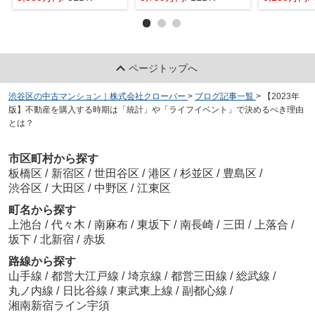
ページトップへ
渋谷区の中古マンション｜株式会社クローバー
>
ブログ記事一覧
>
【2023年
版】不動産を購入する時期は「統計」や「ライフイベント」で決めるべき理由
とは？
市区町村から探す
板橋区
/
新宿区
/
世田谷区
/
港区
/
杉並区
/
豊島区
/
渋谷区
/
大田区
/
中野区
/
江東区
町名から探す
上池台
/
代々木
/
南麻布
/
東坂下
/
南長崎
/
三田
/
上落合
/
坂下
/
北新宿
/
赤坂
路線から探す
山手線
/
都営大江戸線
/
埼京線
/
都営三田線
/
総武線
/
丸ノ内線
/
日比谷線
/
東武東上線
/
副都心線
/
湘南新宿ライン宇須