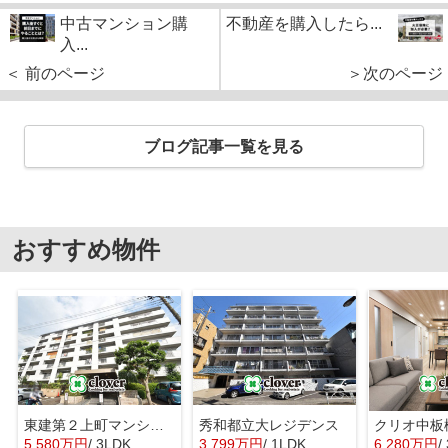
中古マンション購
不動産を購入したら...
入...
＜ 前のページ
＞次のページ
ブログ記事一覧を見る
おすすめ物件
東建第２上町マンション
秀和都立大レジデンス
クリオ中板
5,580万円
/ 3LDK
3,799万円
/ 1LDK
6,280万円
/