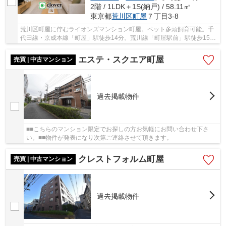
2階 / 1LDK＋1S(納戸) / 58.11㎡
東京都
荒川区
町屋
７丁目3-8
荒川区町屋に佇むライオンズマンション町屋。ペット多頭飼育可能。千
代田線・京成本線「町屋」駅徒歩14分。荒川線「町屋駅前」駅徒歩15分
と閑静な住宅の立地です。周辺には買い物施設...
エステ・スクエア町屋
売買 | 中古マンション
過去掲載物件
■■こちらのマンション限定でお探しの方お気軽にお問い合わせ下さ
い。■■物件が発表になり次第ご連絡させて頂きます。
クレストフォルム町屋
売買 | 中古マンション
過去掲載物件