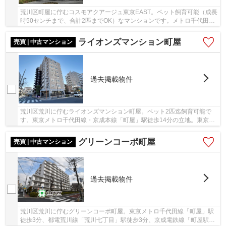
荒川区町屋に佇むコスモアクアージュ東京EAST。ペット飼育可能（成長
時50センチまで、合計2匹までOK）なマンションです。メトロ千代田線
「町屋」駅から徒歩14分。風光明媚で静かな立地...
ライオンズマンション町屋
売買 | 中古マンション
過去掲載物件
荒川区荒川に佇むライオンズマンション町屋。ペット2匹迄飼育可能で
す。東京メトロ千代田線・京成本線「町屋」駅徒歩14分の立地。東京さ
くらトラム（旧都営荒川線）も利用可能です。駅...
グリーンコーポ町屋
売買 | 中古マンション
過去掲載物件
荒川区荒川に佇むグリーンコーポ町屋。東京メトロ千代田線「町屋」駅
徒歩3分、都電荒川線「荒川七丁目」駅徒歩3分、京成電鉄線「町屋駅」