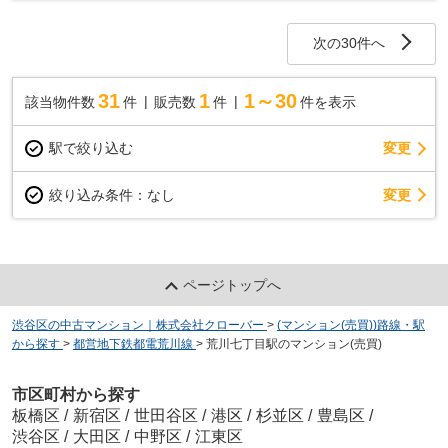
駅徒歩2分の立地です。駅前立地で周辺はスーパ...
次の30件へ
31
1
1～30
該当物件数
件
販売数
件
件を表示
駅で絞り込む
変更
変更
絞り込み条件：
なし
ページトップへ
渋谷区の中古マンション｜株式会社クローバー
>
(マンション(売買))路線・駅
から探す
>
都営地下鉄都電荒川線
>
荒川七丁目駅のマンション(売買)
市区町村から探す
板橋区
/
新宿区
/
世田谷区
/
港区
/
杉並区
/
豊島区
/
渋谷区
/
大田区
/
中野区
/
江東区