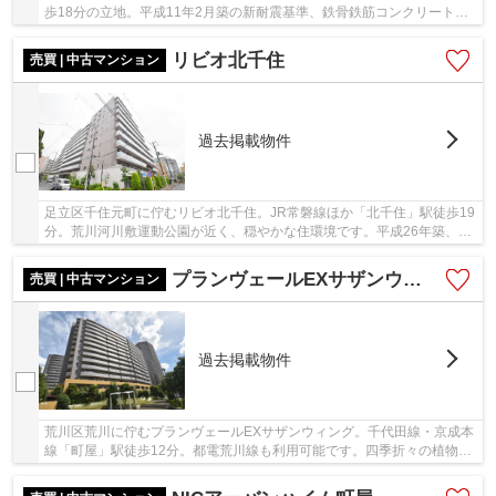
歩18分の立地。平成11年2月築の新耐震基準、鉄骨鉄筋コンクリート造
14階建て、総戸数118戸のビッグコミュニティ。...
リビオ北千住
売買 | 中古マンション
過去掲載物件
足立区千住元町に佇むリビオ北千住。JR常磐線ほか「北千住」駅徒歩19
分。荒川河川敷運動公園が近く、穏やかな住環境です。平成26年築、鉄
筋コンクリート造11階建て、総戸数184戸の新耐...
プランヴェールEXサザンウィング
売買 | 中古マンション
過去掲載物件
荒川区荒川に佇むプランヴェールEXサザンウィング。千代田線・京成本
線「町屋」駅徒歩12分。都電荒川線も利用可能です。四季折々の植物が
楽しめる荒川自然公園にほど近く、穏やかで落...