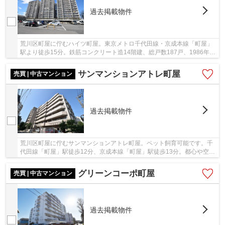
過去掲載物件
荒川区町屋に佇むハイツ町屋。東京メトロ千代田線・京成本線「町屋」
駅より徒歩15分。鉄筋コンクリート造14階建、総戸数187戸、1986年築
の新耐震基準マンションになります。マンション...
サンマンションアトレ町屋
売買 | 中古マンション
過去掲載物件
荒川区町屋に佇むサンマンションアトレ町屋。ペット飼育可能です。千
代田線「町屋」駅徒歩12分、京成本線「町屋」駅徒歩13分。都心や空港
へのアクセスも良く利便性良好です。1992年築...
グリーンコーポ町屋
売買 | 中古マンション
過去掲載物件