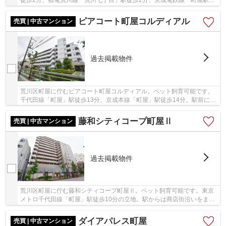
駅徒歩3分の立地です。駅前立地で周辺はスーパ...
ピアコート町屋コルディアル
売買 | 中古マンション
過去掲載物件
荒川区町屋に佇むピアコート町屋コルディアル。ペット飼育可能です。
千代田線「町屋」駅徒歩13分、京成本線「町屋」駅徒歩14分。駅前には
商店街があり、お買い物施設や飲食店で賑わっ...
藤和シティコープ町屋Ⅱ
売買 | 中古マンション
過去掲載物件
荒川区町屋に佇む藤和シティコープ町屋Ⅱ。ペット飼育可能です。東京
メトロ千代田線「町屋」駅徒歩10分の立地。駅からは商店街沿いをまっ
すぐ平坦な道なり。スーパー等のお買い物施設や...
ダイアパレス町屋
売買 | 中古マンション