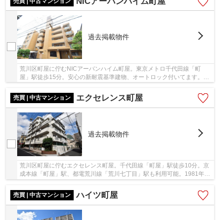
NICアーバンハイム町屋
売買 | 中古マンション
過去掲載物件
荒川区町屋に佇むNICアーバンハイム町屋。東京メトロ千代田線「町
屋」駅徒歩15分。安心の新耐震基準建物、オートロック付いてます。
1990年3月築、5階建て、総戸数20戸、東急建設株式会...
エクセレンス町屋
売買 | 中古マンション
過去掲載物件
荒川区町屋に佇むエクセレンス町屋。千代田線「町屋」駅徒歩10分。京
成本線「町屋」駅、都電荒川線「荒川七丁目」駅も利用可能。1981年7
月築、鉄筋コンクリート造6階建て、総戸数23戸...
ハイツ町屋
売買 | 中古マンション