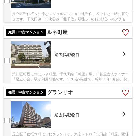
足立区千住桜木に佇むレクセルマンション北千住。ペットと一緒に暮ら
せます。千代田線・日比谷線「北千住」駅徒歩14分と都心へのアクセス
良好な立地。駅前は商業施設が多数あり、住み...
ルネ町屋
売買 | 中古マンション
過去掲載物件
荒川区町屋に佇むルネ町屋。千代田線「町屋」駅、日暮里舎人ライナー
「足立小台」駅が利用可能です。SRC造9階建て、昭和58年6月築、安心
の新耐震基準設計。総戸数105戸のビッグコミュ...
グランリオ
売買 | 中古マンション
過去掲載物件
足立区千住桜木町に佇むグランリオ。東京メトロ千代田線「町屋」駅徒