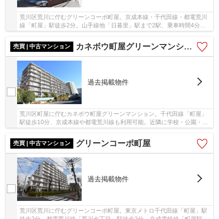
荒川区荒川に佇むグリーンコーポ町屋。京成本線・千代田線・都電荒川
線「町屋」駅徒歩2分。山手線他「日暮里」駅まで2駅、乗車時間4分で
アクセス可能。都心や空港へのアクセスが良く利...
カネボウ町屋グリーンマンション
売買 | 中古マンション
過去掲載物件
荒川区町屋に佇むカネボウ町屋グリーンマンション。千代田線「町屋」
駅徒歩10分、京成本線や都電荒川線も利用可能。近隣に学校・公園・病
院などがあり生活しやすい環境。SRC・RC造8階...
グリーンコーポ町屋
売買 | 中古マンション
過去掲載物件
荒川区荒川に佇むグリーンコーポ町屋。東京メトロ千代田線「町屋」駅
徒歩2分、都電荒川線「荒川七丁目」駅徒歩2分、京成電鉄線「町屋駅」