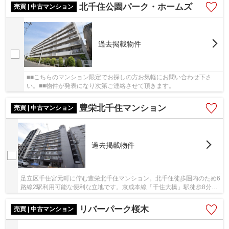
北千住公園パーク・ホームズ
売買 | 中古マンション
過去掲載物件
■■こちらのマンション限定でお探しの方お気軽にお問い合わせ下さ
い。■■物件が発表になり次第ご連絡させて頂きます。
豊栄北千住マンション
売買 | 中古マンション
過去掲載物件
足立区千住宮元町に佇む豊栄北千住マンション。北千住徒歩圏内のため6
路線2駅利用可能な便利な立地です。京成本線「千住大橋」駅徒歩8分も
利用可能。周辺にはスーパーやコンビニがあり...
リバーパーク桜木
売買 | 中古マンション