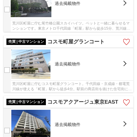
過去掲載物件
荒川区町屋に佇む尾竹橋公園スカイハイツ。ペットと一緒に暮らせるマ
ンションです。東京メトロ千代田線「町屋」駅から徒歩15分、荒川線
「町屋駅前」駅も同距離です。隅田川の河川敷に...
コスモ町屋グランコート
売買 | 中古マンション
過去掲載物件
荒川区町屋に佇むコスモ町屋グランコート。千代田線・京成線・都電荒
川線が使える「町屋」駅から徒歩4分。駅前の商店街を抜けた住宅街に位
置し、落ち着きのある住環境。駅周辺は買い物...
コスモアクアージュ東京EAST
売買 | 中古マンション
過去掲載物件