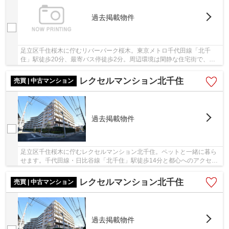
過去掲載物件
足立区千住桜木に佇むリバーパーク桜木。東京メトロ千代田線「北千
住」駅徒歩20分、最寄バス停徒歩2分。周辺環境は閑静な住宅街で、近
隣にはコンビニや深夜まで営業するディスカウント...
レクセルマンション北千住
売買 | 中古マンション
過去掲載物件
足立区千住桜木に佇むレクセルマンション北千住。ペットと一緒に暮ら
せます。千代田線・日比谷線「北千住」駅徒歩14分と都心へのアクセス
良好な立地。駅前は商業施設が多数あり、住み...
レクセルマンション北千住
売買 | 中古マンション
過去掲載物件