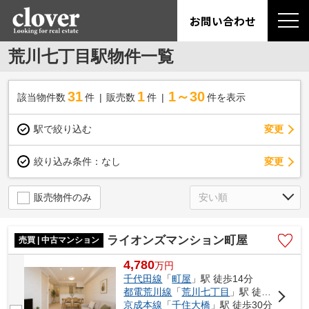
お問い合わせ
荒川七丁目駅物件一覧
31
1
1～30
該当物件数
件
販売数
件
件を表示
駅で絞り込む
変更
変更
絞り込み条件：
なし
販売物件のみ
ライオンズマンション町屋
売買 | 中古マンション
4,780
万
円
千代田線
「
町屋
」駅 徒歩14分
都電荒川線
「
荒川七丁目
」駅 徒歩17分
京成本線
「
千住大橋
」駅 徒歩30分