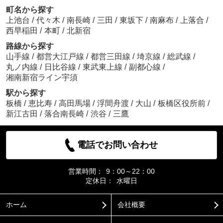
町名から探す
上池台
/
代々木
/
南長崎
/
三田
/
東坂下
/
南麻布
/
上落合
/
西早稲田
/
本町
/
北新宿
路線から探す
山手線
/
都営大江戸線
/
都営三田線
/
埼京線
/
総武線
/
丸ノ内線
/
日比谷線
/
東武東上線
/
副都心線
/
湘南新宿ライン宇須
駅から探す
板橋
/
恵比寿
/
高田馬場
/
浮間舟渡
/
大山
/
板橋区役所前
/
新江古田
/
落合南長崎
/
渋谷
/
三鷹
電話でお問い合わせ
営業時間：
9：00～22：00
定休日：
水曜日
ホーム
会社概要