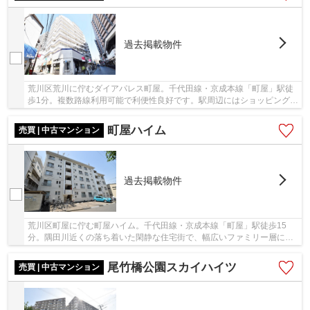
過去掲載物件
荒川区荒川に佇むダイアパレス町屋。千代田線・京成本線「町屋」駅徒
歩1分。複数路線利用可能で利便性良好です。駅周辺にはショッピングセ
ンターや24時間営業のスーパー等があり生活環...
町屋ハイム
売買 | 中古マンション
過去掲載物件
荒川区町屋に佇む町屋ハイム。千代田線・京成本線「町屋」駅徒歩15
分。隅田川近くの落ち着いた閑静な住宅街で、幅広いファミリー層にお
すすめの立地です。駅からは平坦な道なりで、商...
尾竹橋公園スカイハイツ
売買 | 中古マンション