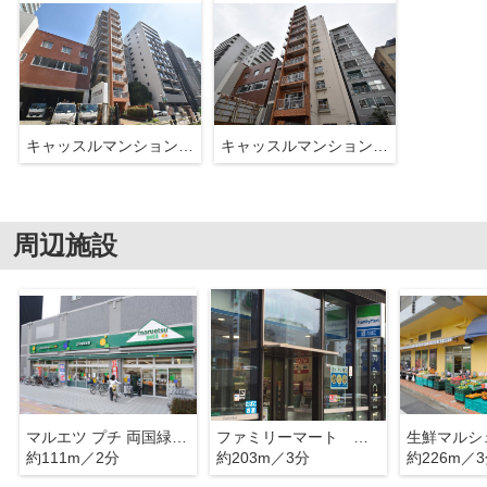
キャッスルマンション両国
キャッスルマンション両国
周辺施設
マルエツ プチ 両国緑一丁目店
ファミリーマート 亀沢一丁目店
生鮮マルシ
約111m／2分
約203m／3分
約226m／