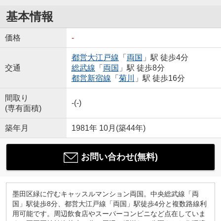
基本情報
価格
-
都営大江戸線
「
両国
」駅 徒歩4分
交通
総武線
「
両国
」駅 徒歩8分
都営新宿線
「
菊川
」駅 徒歩16分
間取り
-(-)
(専有面積)
築年月
1981年 10月(築44年)
お問い合わせ(無料)
墨田区緑に佇むキャッスルマンション両国。中央総武線「両
国」駅徒歩8分、都営大江戸線「両国」駅徒歩4分と複数路線利
用可能です。周辺飲食店やスーパーコンビニなど点在していま