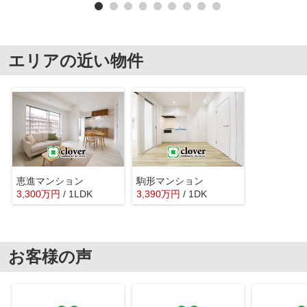
エリアの近い物件
恵進マンション
駒形マンション
3,300
万
円
/ 1LDK
3,390
万
円
/ 1DK
お客様の声