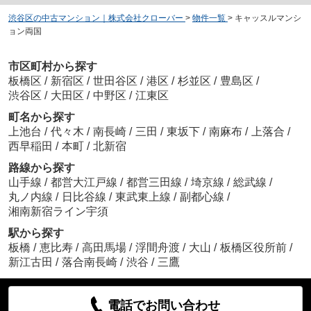
渋谷区の中古マンション｜株式会社クローバー
>
物件一覧
>
キャッスルマンシ
ョン両国
市区町村から探す
板橋区
/
新宿区
/
世田谷区
/
港区
/
杉並区
/
豊島区
/
渋谷区
/
大田区
/
中野区
/
江東区
町名から探す
上池台
/
代々木
/
南長崎
/
三田
/
東坂下
/
南麻布
/
上落合
/
西早稲田
/
本町
/
北新宿
路線から探す
山手線
/
都営大江戸線
/
都営三田線
/
埼京線
/
総武線
/
丸ノ内線
/
日比谷線
/
東武東上線
/
副都心線
/
湘南新宿ライン宇須
駅から探す
板橋
/
恵比寿
/
高田馬場
/
浮間舟渡
/
大山
/
板橋区役所前
/
新江古田
/
落合南長崎
/
渋谷
/
三鷹
電話でお問い合わせ