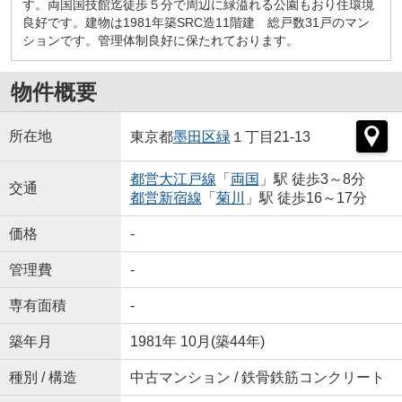
す。両国国技館迄徒歩５分で周辺に緑溢れる公園もおり住環境
良好です。建物は1981年築SRC造11階建 総戸数31戸のマン
ションです。管理体制良好に保たれております。
物件概要
所在地
東京都
墨田区
緑
１丁目21-13
都営大江戸線
「
両国
」駅 徒歩3～8分
交通
都営新宿線
「
菊川
」駅 徒歩16～17分
価格
-
管理費
-
専有面積
-
築年月
1981年 10月(築44年)
種別 / 構造
中古マンション / 鉄骨鉄筋コンクリート