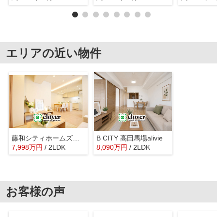
エリアの近い物件
藤和シティホームズ下落合
B CITY 高田馬場alivie
7,998
万
円
/ 2LDK
8,090
万
円
/ 2LDK
お客様の声