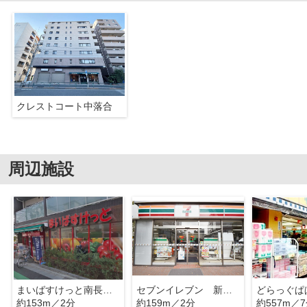
クレストコート中落合
周辺施設
まいばすけっと南長崎2丁目店
セブンイレブン 新宿中落合３丁目
約153m／2分
約159m／2分
約557m／