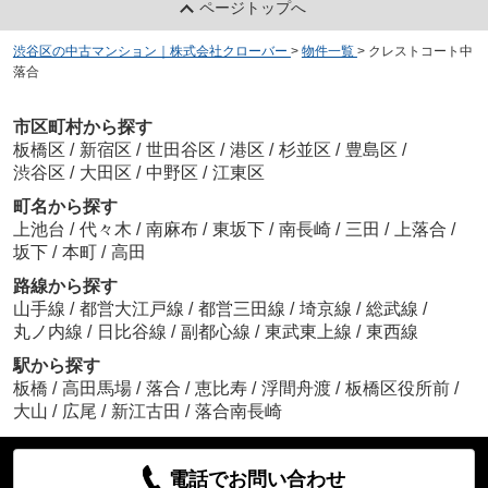
ページトップへ
渋谷区の中古マンション｜株式会社クローバー
>
物件一覧
>
クレストコート中
落合
市区町村から探す
板橋区
/
新宿区
/
世田谷区
/
港区
/
杉並区
/
豊島区
/
渋谷区
/
大田区
/
中野区
/
江東区
町名から探す
上池台
/
代々木
/
南麻布
/
東坂下
/
南長崎
/
三田
/
上落合
/
坂下
/
本町
/
高田
路線から探す
山手線
/
都営大江戸線
/
都営三田線
/
埼京線
/
総武線
/
丸ノ内線
/
日比谷線
/
副都心線
/
東武東上線
/
東西線
駅から探す
板橋
/
高田馬場
/
落合
/
恵比寿
/
浮間舟渡
/
板橋区役所前
/
大山
/
広尾
/
新江古田
/
落合南長崎
電話でお問い合わせ