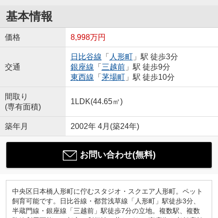
基本情報
価格
8,998万円
日比谷線
「
人形町
」駅 徒歩3分
交通
銀座線
「
三越前
」駅 徒歩9分
東西線
「
茅場町
」駅 徒歩10分
間取り
1LDK(44.65㎡)
(専有面積)
築年月
2002年 4月(築24年)
お問い合わせ(無料)
中央区日本橋人形町に佇むスタジオ・スクエア人形町。ペット
飼育可能です。日比谷線・都営浅草線「人形町」駅徒歩3分、
半蔵門線・銀座線「三越前」駅徒歩7分の立地。複数駅、複数