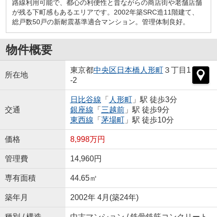
路線利用可能で、都心の利便性と昔ながらの商店街や老舗店舗
が残る下町感もあるエリアです。2002年築SRC造11階建て、
総戸数50戸の新耐震基準適合マンション。管理体制良好。
物件概要
東京都
中央区
日本橋人形町
３丁目1
所在地
-2
日比谷線
「
人形町
」駅 徒歩3分
交通
銀座線
「
三越前
」駅 徒歩9分
東西線
「
茅場町
」駅 徒歩10分
価格
8,998万円
管理費
14,960円
専有面積
44.65㎡
築年月
2002年 4月(築24年)
種別 / 構造
中古マンション / 鉄骨鉄筋コンクリート