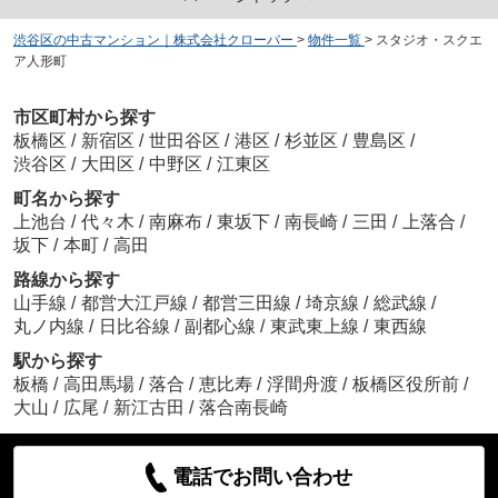
渋谷区の中古マンション｜株式会社クローバー
>
物件一覧
>
スタジオ・スクエ
ア人形町
市区町村から探す
板橋区
/
新宿区
/
世田谷区
/
港区
/
杉並区
/
豊島区
/
渋谷区
/
大田区
/
中野区
/
江東区
町名から探す
上池台
/
代々木
/
南麻布
/
東坂下
/
南長崎
/
三田
/
上落合
/
坂下
/
本町
/
高田
路線から探す
山手線
/
都営大江戸線
/
都営三田線
/
埼京線
/
総武線
/
丸ノ内線
/
日比谷線
/
副都心線
/
東武東上線
/
東西線
駅から探す
板橋
/
高田馬場
/
落合
/
恵比寿
/
浮間舟渡
/
板橋区役所前
/
大山
/
広尾
/
新江古田
/
落合南長崎
電話でお問い合わせ