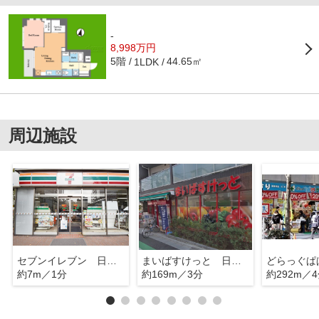
-
8,998万円
5階
44.65㎡
1LDK
周辺施設
セブンイレブン 日本橋人形町3丁目店
まいばすけっと 日本橋小網町
約7m／1分
約169m／3分
約292m／