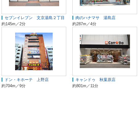
セブンイレブン 文京湯島２丁目
肉のハナマサ 湯島店
約145m／2分
約287m／4分
ドン・キホーテ 上野店
キャンドゥ 秋葉原店
約704m／9分
約801m／11分