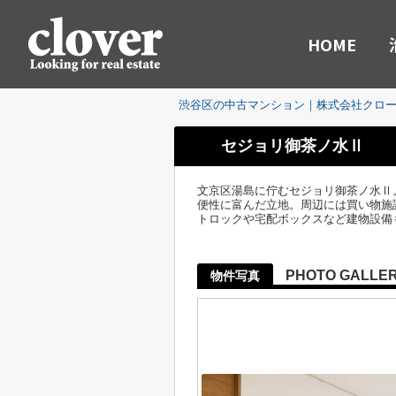
HOME
渋谷区の中古マンション｜株式会社クロ
セジョリ御茶ノ水Ⅱ
文京区湯島に佇むセジョリ御茶ノ水Ⅱ
便性に富んだ立地。周辺には買い物施設
トロックや宅配ボックスなど建物設備
PHOTO GALLE
物件写真