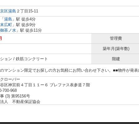
京区
湯島
２丁目15-11
「
湯島
」駅 徒歩4分
末広町
」駅 徒歩9分
御茶ノ水
」駅 徒歩11分
円
管理費
築年月(築年数)
ション / 鉄筋コンクリート
階建
らのマンション限定でお探しの方お気軽にお問い合わせ下さい。■■物件が発
クローバー
谷区神宮前４丁目１１ー６ プレファス表参道７階
0-700-968
 (3) 第95156号
法人 不動産保証協会