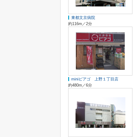
東都文京病院
約116m／2分
miniピアゴ 上野１丁目店
約480m／6分