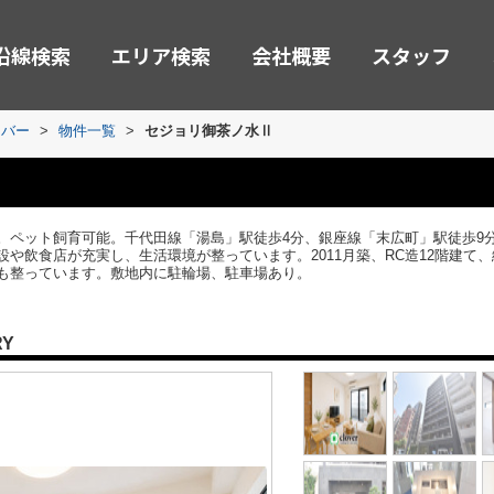
沿線検索
エリア検索
会社概要
スタッフ
ーバー
>
物件一覧
>
セジョリ御茶ノ水Ⅱ
。ペット飼育可能。千代田線「湯島」駅徒歩4分、銀座線「末広町」駅徒歩9分
や飲食店が充実し、生活環境が整っています。2011月築、RC造12階建て、
も整っています。敷地内に駐輪場、駐車場あり。
RY