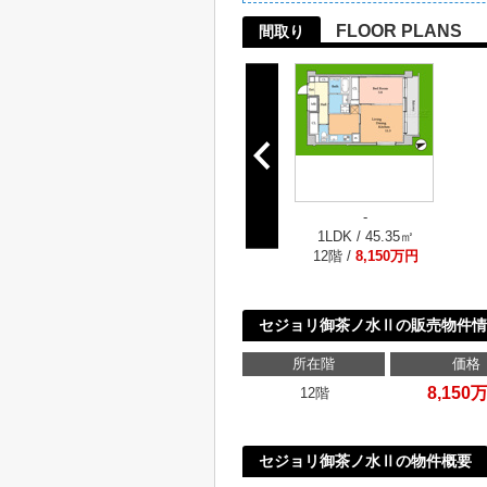
FLOOR PLANS
間取り
-
1LDK / 45.35㎡
12階 /
8,150万円
セジョリ御茶ノ水Ⅱの販売物件情
所在階
価格
8,150
12階
セジョリ御茶ノ水Ⅱの物件概要