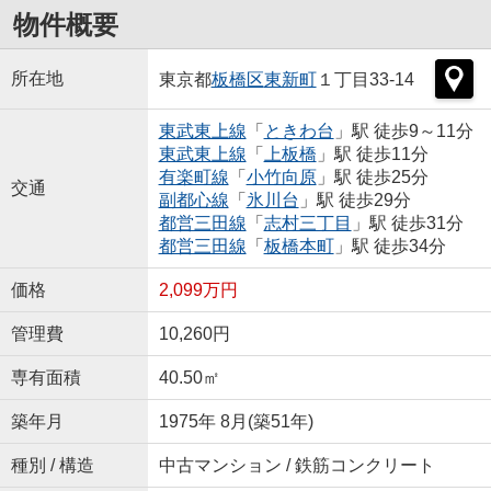
物件概要
所在地
東京都
板橋区
東新町
１丁目33-14
東武東上線
「
ときわ台
」駅 徒歩9～11分
東武東上線
「
上板橋
」駅 徒歩11分
有楽町線
「
小竹向原
」駅 徒歩25分
交通
副都心線
「
氷川台
」駅 徒歩29分
都営三田線
「
志村三丁目
」駅 徒歩31分
都営三田線
「
板橋本町
」駅 徒歩34分
価格
2,099万円
管理費
10,260円
専有面積
40.50㎡
築年月
1975年 8月(築51年)
種別 / 構造
中古マンション / 鉄筋コンクリート