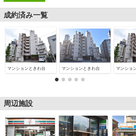
成約済み一覧
マンションときわ台
マンションときわ台
マンショ
周辺施設