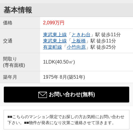
基本情報
価格
2,099万円
東武東上線
「
ときわ台
」駅 徒歩11分
交通
東武東上線
「
上板橋
」駅 徒歩11分
有楽町線
「
小竹向原
」駅 徒歩25分
間取り
1LDK(40.50㎡)
(専有面積)
築年月
1975年 8月(築51年)
お問い合わせ(無料)
■■こちらのマンション限定でお探しの方お気軽にお問い合わせ
下さい。■■物件が発表になり次第ご連絡させて頂きます。