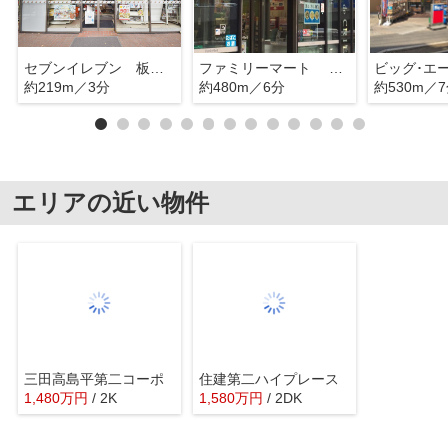
セブンイレブン 板橋東新町若木通り
ファミリーマート 板橋東新町二丁目店
ビッグ･エ
約219m／3分
約480m／6分
約530m／
エリアの近い物件
三田高島平第二コーポ
住建第二ハイプレース
1,480
万
円
/ 2K
1,580
万
円
/ 2DK