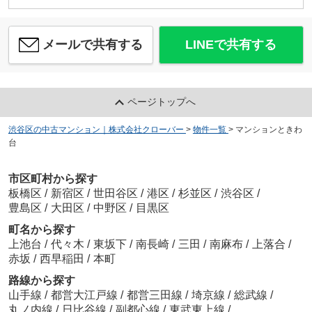
メールで共有する
LINEで共有する
ページトップへ
渋谷区の中古マンション｜株式会社クローバー
>
物件一覧
>
マンションときわ
台
市区町村から探す
板橋区
/
新宿区
/
世田谷区
/
港区
/
杉並区
/
渋谷区
/
豊島区
/
大田区
/
中野区
/
目黒区
町名から探す
上池台
/
代々木
/
東坂下
/
南長崎
/
三田
/
南麻布
/
上落合
/
赤坂
/
西早稲田
/
本町
路線から探す
山手線
/
都営大江戸線
/
都営三田線
/
埼京線
/
総武線
/
丸ノ内線
/
日比谷線
/
副都心線
/
東武東上線
/