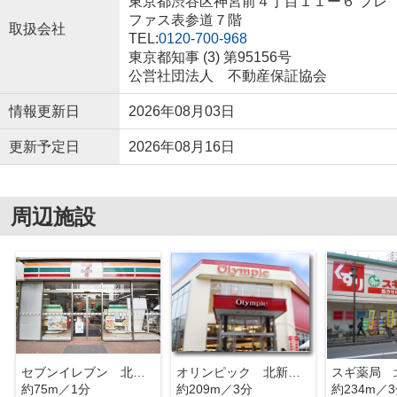
東京都渋谷区神宮前４丁目１１ー６ プレ
ファス表参道７階
取扱会社
TEL:
0120-700-968
東京都知事 (3) 第95156号
公営社団法人 不動産保証協会
情報更新日
2026年08月03日
更新予定日
2026年08月16日
周辺施設
セブンイレブン 北新宿１丁目大久保通り
オリンピック 北新宿店
約75m／1分
約209m／3分
約234m／