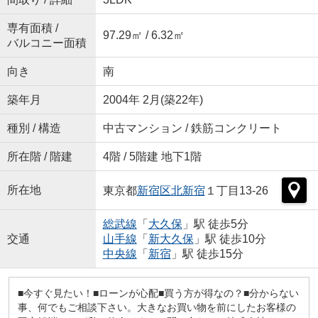
専有面積 /
97.29㎡ / 6.32㎡
バルコニー面積
向き
南
築年月
2004年 2月(築22年)
種別 / 構造
中古マンション / 鉄筋コンクリート
所在階 / 階建
4階 / 5階建 地下1階
所在地
東京都
新宿区
北新宿
１丁目13-26
総武線
「
大久保
」駅 徒歩5分
交通
山手線
「
新大久保
」駅 徒歩10分
中央線
「
新宿
」駅 徒歩15分
■今すぐ見たい！■ローンが心配■買う方が得なの？■分からない
事、何でもご相談下さい。大きなお買い物を前にしたお客様の