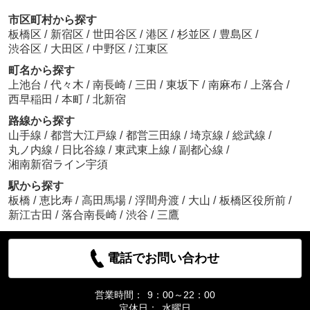
市区町村から探す
板橋区
/
新宿区
/
世田谷区
/
港区
/
杉並区
/
豊島区
/
渋谷区
/
大田区
/
中野区
/
江東区
町名から探す
上池台
/
代々木
/
南長崎
/
三田
/
東坂下
/
南麻布
/
上落合
/
西早稲田
/
本町
/
北新宿
路線から探す
山手線
/
都営大江戸線
/
都営三田線
/
埼京線
/
総武線
/
丸ノ内線
/
日比谷線
/
東武東上線
/
副都心線
/
湘南新宿ライン宇須
駅から探す
板橋
/
恵比寿
/
高田馬場
/
浮間舟渡
/
大山
/
板橋区役所前
/
新江古田
/
落合南長崎
/
渋谷
/
三鷹
電話でお問い合わせ
営業時間：
9：00～22：00
定休日：
水曜日