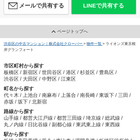
メールで共有する
LINEで共有する
ページトップへ
渋谷区の中古マンション｜株式会社クローバー
>
物件一覧
>
ライオンズ東京根
岸グランフォート
市区町村から探す
板橋区
/
新宿区
/
世田谷区
/
港区
/
杉並区
/
豊島区
/
渋谷区
/
大田区
/
中野区
/
江東区
町名から探す
代々木
/
上池台
/
南麻布
/
上落合
/
南長崎
/
東坂下
/
三田
/
赤坂
/
坂下
/
北新宿
路線から探す
山手線
/
都営大江戸線
/
都営三田線
/
埼京線
/
総武線
/
丸ノ内線
/
日比谷線
/
副都心線
/
東武東上線
/
東西線
駅から探す