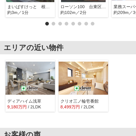
まいばすけっと 根岸うぐいす通り
ローソン100 台東区根岸三丁目
約3m／1分
約102m／2分
約209m／
エリアの近い物件
ディアハイム浅草
クリオ三ノ輪壱番館
9,180
万
円
/ 2LDK
8,499
万
円
/ 2LDK
お客様の声