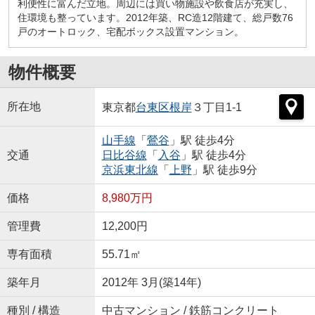
利便性に富んだ立地。周辺には買い物施設や飲食店が充実し、
住環境も整っています。2012年築、RC造12階建て、総戸数76
戸のオートロック、宅配ボックス設置マンション。
物件概要
所在地
東京都
台東区
根岸
３丁目1-1
山手線
「
鶯谷
」駅 徒歩4分
交通
日比谷線
「
入谷
」駅 徒歩4分
京浜東北線
「
上野
」駅 徒歩9分
価格
8,980万円
管理費
12,200円
専有面積
55.71㎡
築年月
2012年 3月(築14年)
種別 / 構造
中古マンション / 鉄筋コンクリート