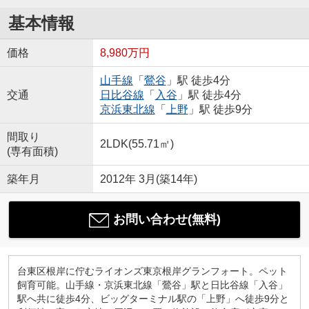
基本情報
価格
8,980万円
山手線
「
鶯谷
」駅 徒歩4分
交通
日比谷線
「
入谷
」駅 徒歩4分
京浜東北線
「
上野
」駅 徒歩9分
間取り
2LDK(55.71㎡)
(専有面積)
築年月
2012年 3月(築14年)
お問い合わせ(無料)
台東区根岸に佇むライオンズ東京根岸グランフォート。ペット
飼育可能。山手線・京浜東北線「鶯谷」駅と日比谷線「入谷」
駅へ共に徒歩4分、ビッグターミナル駅の「上野」へ徒歩9分と