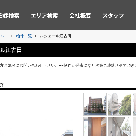
沿線検索
エリア検索
会社概要
スタッフ
ーバー
>
物件一覧
>
ルシェール江古田
ル江古田
の方お気軽にお問い合わせ下さい。■■物件が発表になり次第ご連絡させて頂き
RY