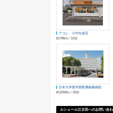
アコレ 小竹向原店
約796m／10分
日本大学医学部附属板橋病院
約1558m／20分
ルシェール江古田へのお問い合わ