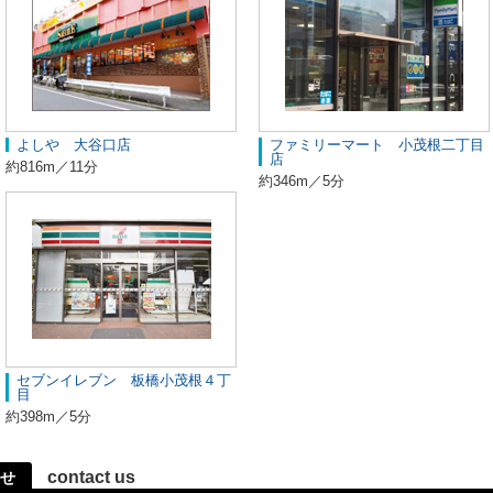
よしや 大谷口店
ファミリーマート 小茂根二丁目
店
約816m／11分
約346m／5分
セブンイレブン 板橋小茂根４丁
目
約398m／5分
contact us
せ