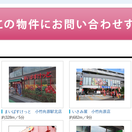
まいばすけっと 小竹向原駅北店
いさみ屋 小竹向原店
約328m／5分
約682m／9分