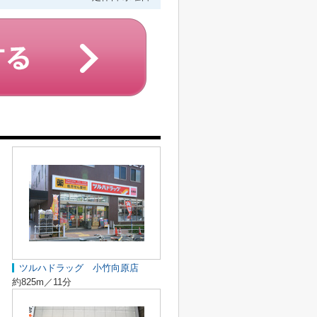
ツルハドラッグ 小竹向原店
約825m／11分