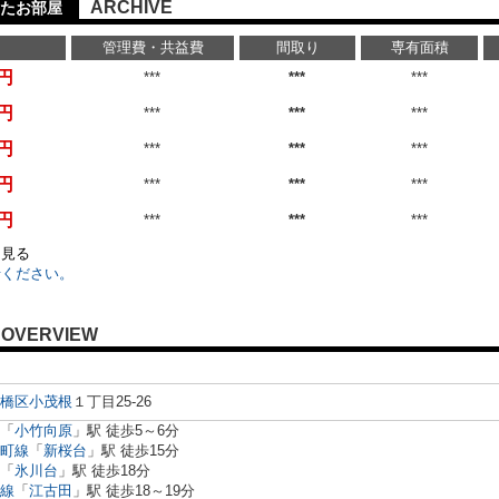
ARCHIVE
たお部屋
管理費・共益費
間取り
専有面積
万円
***
***
***
万円
***
***
***
万円
***
***
***
万円
***
***
***
万円
***
***
***
を見る
せください。
OVERVIEW
橋区
小茂根
１丁目25-26
「
小竹向原
」駅 徒歩5～6分
町線
「
新桜台
」駅 徒歩15分
「
氷川台
」駅 徒歩18分
線
「
江古田
」駅 徒歩18～19分