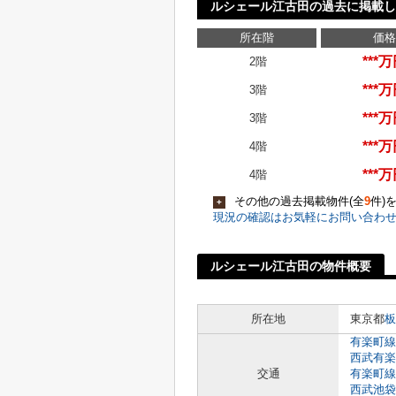
ルシェール江古田の過去に掲載し
所在階
価格
***
2階
***
3階
***
3階
***
4階
***
4階
その他の過去掲載物件(全
9
件)
+
現況の確認はお気軽にお問い合わ
ルシェール江古田の物件概要
所在地
東京都
板
有楽町線
西武有楽
交通
有楽町線
西武池袋