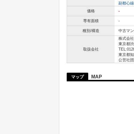
副都心線
価格
-
専有面積
-
種別/構造
中古マン
株式会社
東京都渋
取扱会社
TEL:012
東京都知事
公営社団
MAP
マップ