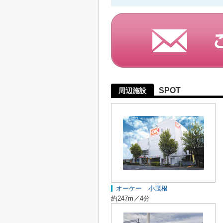
SPOT
周辺施設
オーケー 小茂根
約247m／4分