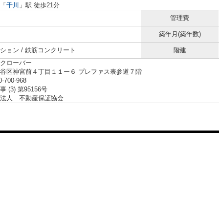
「
千川
」駅 徒歩21分
管理費
築年月(築年数)
ション / 鉄筋コンクリート
階建
クローバー
谷区神宮前４丁目１１ー６ プレファス表参道７階
0-700-968
 (3) 第95156号
法人 不動産保証協会