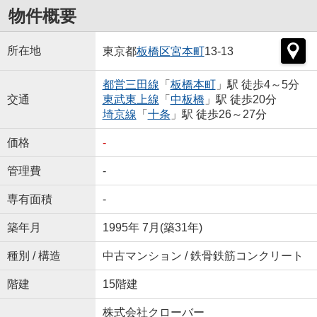
物件概要
所在地
東京都
板橋区
宮本町
13-13
都営三田線
「
板橋本町
」駅 徒歩4～5分
交通
東武東上線
「
中板橋
」駅 徒歩20分
埼京線
「
十条
」駅 徒歩26～27分
価格
-
管理費
-
専有面積
-
築年月
1995年 7月(築31年)
種別 / 構造
中古マンション / 鉄骨鉄筋コンクリート
階建
15階建
株式会社クローバー