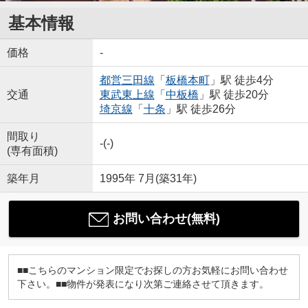
基本情報
価格
-
都営三田線
「
板橋本町
」駅 徒歩4分
交通
東武東上線
「
中板橋
」駅 徒歩20分
埼京線
「
十条
」駅 徒歩26分
間取り
-(-)
(専有面積)
築年月
1995年 7月(築31年)
お問い合わせ(無料)
■■こちらのマンション限定でお探しの方お気軽にお問い合わせ
下さい。■■物件が発表になり次第ご連絡させて頂きます。