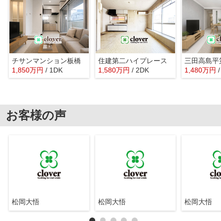
チサンマンション板橋
住建第二ハイプレース
三田高島平
1,850
万
円
/ 1DK
1,580
万
円
/ 2DK
1,480
万
円
お客様の声
松岡大悟
松岡大悟
松岡大悟