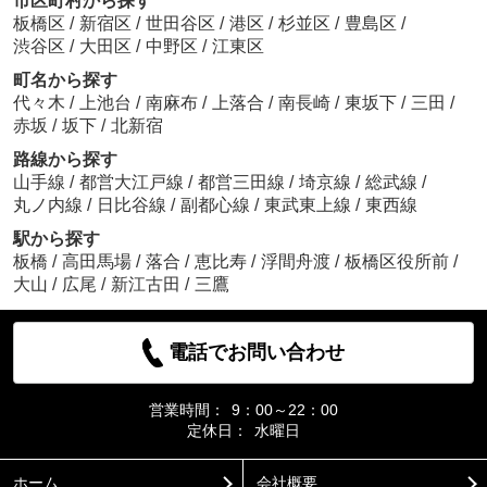
市区町村から探す
板橋区
/
新宿区
/
世田谷区
/
港区
/
杉並区
/
豊島区
/
渋谷区
/
大田区
/
中野区
/
江東区
町名から探す
代々木
/
上池台
/
南麻布
/
上落合
/
南長崎
/
東坂下
/
三田
/
赤坂
/
坂下
/
北新宿
路線から探す
山手線
/
都営大江戸線
/
都営三田線
/
埼京線
/
総武線
/
丸ノ内線
/
日比谷線
/
副都心線
/
東武東上線
/
東西線
駅から探す
板橋
/
高田馬場
/
落合
/
恵比寿
/
浮間舟渡
/
板橋区役所前
/
大山
/
広尾
/
新江古田
/
三鷹
電話でお問い合わせ
営業時間：
9：00～22：00
定休日：
水曜日
ホーム
会社概要