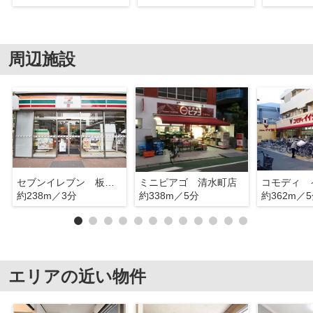
周辺施設
セブンイレブン 板橋清水町
ミニピアゴ 清水町店
約238m／3分
約338m／5分
約362m／
エリアの近い物件