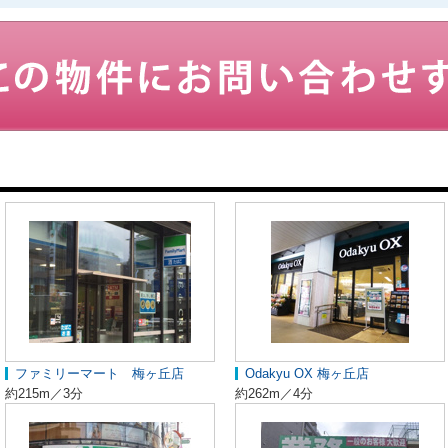
ファミリーマート 梅ヶ丘店
Odakyu OX 梅ヶ丘店
約215m／3分
約262m／4分