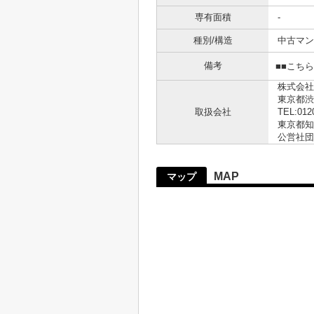
専有面積
-
種別/構造
中古マン
備考
■■こち
株式会社
東京都渋
取扱会社
TEL:012
東京都知事
公営社団
MAP
マップ