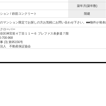
築年月(築年数)
ション / 鉄筋コンクリート
階建
らのマンション限定でお探しの方お気軽にお問い合わせ下さい。■■物件が発
クローバー
谷区神宮前４丁目１１ー６ プレファス表参道７階
0-700-968
 (3) 第95156号
法人 不動産保証協会