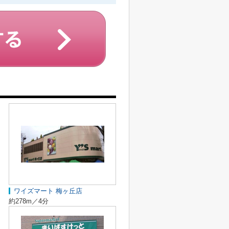
ワイズマート 梅ヶ丘店
約278m／4分