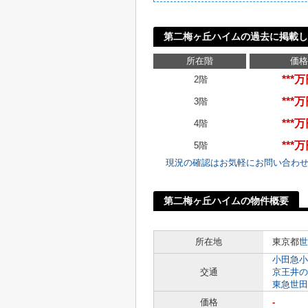
第二梅ヶ丘ハイムの過去に掲載し
所在階
価格
***
2階
***
3階
***
4階
***
5階
現況の確認はお気軽にお問い合わ
第二梅ヶ丘ハイムの物件概要
所在地
東京都
世
小田急小
交通
京王井の
東急世田
価格
-