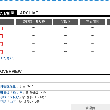
ARCHIVE
たお部屋
管理費・共益費
間取り
専有面積
万円
***
***
***
万円
***
***
***
万円
***
***
***
万円
***
***
***
せください。
OVERVIEW
田谷区
松原
６丁目39-14
田原線
「
梅ヶ丘
」駅 徒歩3～4分
頭線
「
東松原
」駅 徒歩11～13分
谷線
「
山下
」駅 徒歩8～9分
管理費