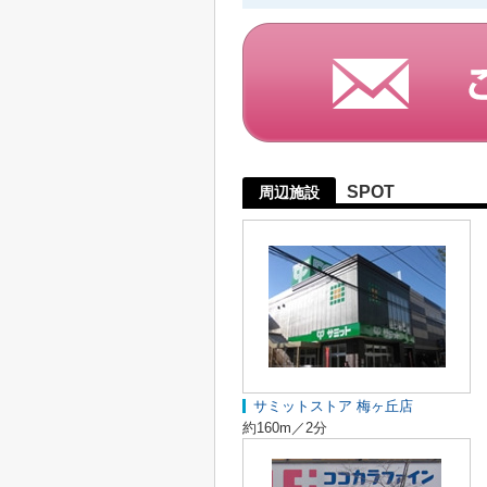
SPOT
周辺施設
サミットストア 梅ヶ丘店
約160m／2分