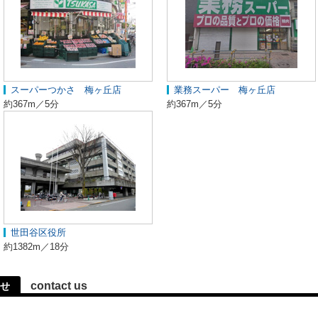
スーパーつかさ 梅ヶ丘店
業務スーパー 梅ヶ丘店
約367m／5分
約367m／5分
世田谷区役所
約1382m／18分
contact us
せ