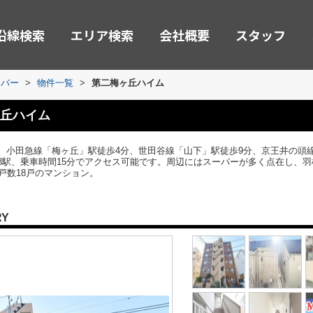
沿線検索
エリア検索
会社概要
スタッフ
ーバー
>
物件一覧
>
第二梅ヶ丘ハイム
丘ハイム
。小田急線「梅ヶ丘」駅徒歩4分、世田谷線「山下」駅徒歩9分、京王井の頭線
8駅、乗車時間15分でアクセス可能です。周辺にはスーパーが多く点在し、羽
総戸数18戸のマンション。
RY