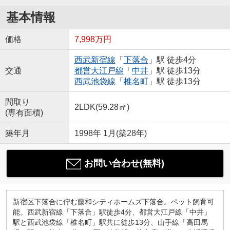
基本情報
価格
7,998万円
西武新宿線
「
下落合
」駅 徒歩4分
交通
都営大江戸線
「
中井
」駅 徒歩13分
西武池袋線
「
椎名町
」駅 徒歩13分
間取り
2LDK(59.28㎡)
(専有面積)
築年月
1998年 1月(築28年)
お問い合わせ(無料)
新宿区下落合に佇む藤和シティホームズ下落合。ペット飼育可
能。西武新宿線「下落合」駅徒歩4分、都営大江戸線「中井」
駅と西武池袋線「椎名町」駅共に徒歩13分、山手線「高田馬