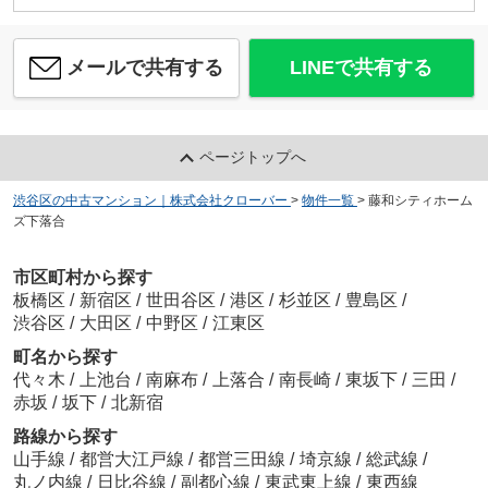
メールで共有する
LINEで共有する
ページトップへ
渋谷区の中古マンション｜株式会社クローバー
>
物件一覧
>
藤和シティホーム
ズ下落合
市区町村から探す
板橋区
/
新宿区
/
世田谷区
/
港区
/
杉並区
/
豊島区
/
渋谷区
/
大田区
/
中野区
/
江東区
町名から探す
代々木
/
上池台
/
南麻布
/
上落合
/
南長崎
/
東坂下
/
三田
/
赤坂
/
坂下
/
北新宿
路線から探す
山手線
/
都営大江戸線
/
都営三田線
/
埼京線
/
総武線
/
丸ノ内線
/
日比谷線
/
副都心線
/
東武東上線
/
東西線