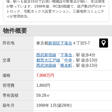
場」駅へも徒歩15分でお買い物施設や飲食店が揃い、生活環境
が整っています。1998年築、RC造6階建て、総戸数29戸のオー
トロック、宅配ボックス設置マンション。三菱地所コミュニテ
ィが管理担当。
物件概要
所在地
東京都
新宿区
下落合
４丁目5-7
西武新宿線
「
下落合
」駅 徒歩4分
交通
都営大江戸線
「
中井
」駅 徒歩13分
西武池袋線
「
椎名町
」駅 徒歩13分
価格
7,998万円
管理費
1,860円
専有面積
59.28㎡
築年月
1998年 1月(築28年)