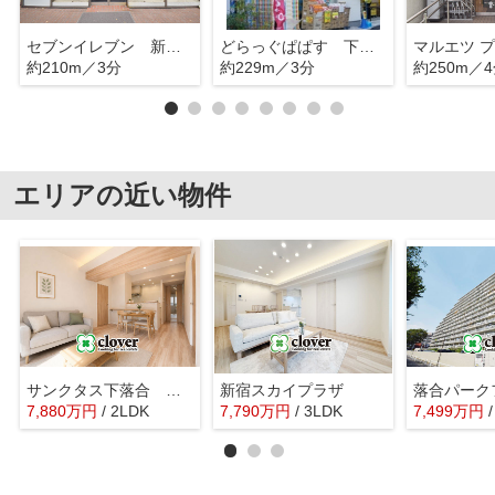
セブンイレブン 新宿下落合駅北
どらっぐぱぱす 下落合店
約210m／3分
約229m／3分
約250m／
エリアの近い物件
サンクタス下落合 ミュゼオ・コートA
新宿スカイプラザ
落合パーク
7,880
万
円
/ 2LDK
7,790
万
円
/ 3LDK
7,499
万
円