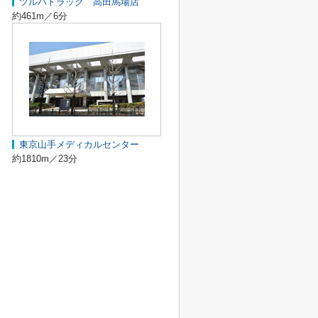
ツルハドラッグ 高田馬場店
約461m／6分
東京山手メディカルセンター
約1810m／23分