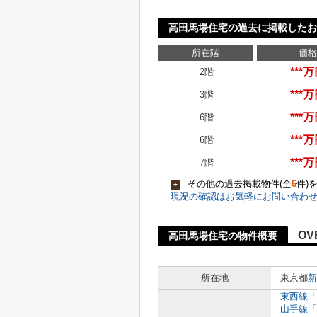
高田馬場住宅の過去に掲載したお
所在階
価格
***
2階
***
3階
***
6階
***
6階
***
7階
その他の過去掲載物件(全
6
件)
+
現況の確認はお気軽にお問い合わ
OV
高田馬場住宅の物件概要
所在地
東京都
新
東西線
「
山手線
「