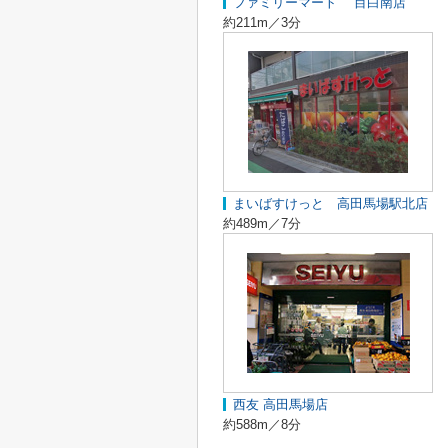
ファミリーマート 目白南店
約211m／3分
まいばすけっと 高田馬場駅北店
約489m／7分
西友 高田馬場店
約588m／8分