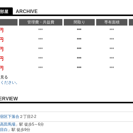
ARCHIVE
部屋
管理費・共益費
間取り
専有面積
万円
***
***
***
万円
***
***
***
万円
***
***
***
万円
***
***
***
万円
***
***
***
を見る
せください。
ERVIEW
宿区
下落合
２丁目2-2
高田馬場
」駅 徒歩5～6分
目白
」駅 徒歩9分