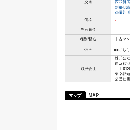
交通
西武新宿
副都心線
都電荒川
価格
-
専有面積
-
種別/構造
中古マン
備考
■■こち
株式会社
東京都渋
取扱会社
TEL:012
東京都知事
公営社団
MAP
マップ