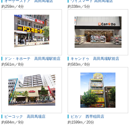
オーケーストア 高田馬場店
ワイズマート 高田馬場店
約259m／4分
約338m／5分
ドン・キホーテ 高田馬場駅前店
キャンドゥ 高田馬場駅前店
約561m／8分
約583m／8分
ピーコック 高田馬場店
ピカソ 西早稲田店
約684m／9分
約1599m／20分