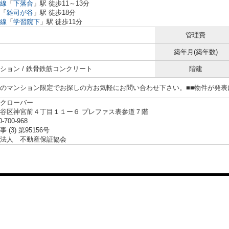
線
「
下落合
」駅 徒歩11～13分
「
雑司が谷
」駅 徒歩18分
線
「
学習院下
」駅 徒歩11分
管理費
築年月(築年数)
ション / 鉄骨鉄筋コンクリート
階建
らのマンション限定でお探しの方お気軽にお問い合わせ下さい。■■物件が発
クローバー
谷区神宮前４丁目１１ー６ プレファス表参道７階
0-700-968
 (3) 第95156号
法人 不動産保証協会