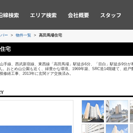
沿線検索
エリア検索
会社概要
スタッフ
ーバー
>
物件一覧
>
高田馬場住宅
住宅
R山手線、西武新宿線、東西線「高田馬場」駅徒歩6分、「目白」駅徒歩9分が
。おとめ山公園も近く、緑豊かな環境。1969年築、SRC造14階建て、総戸
模修繕工事、2013年に玄関ドア交換済み。
RY