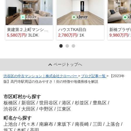
東建第２上町マンション
ハウスTKA目白
新橋プラザ
5,580万円
/ 3LDK
2,780万円
/ 1K
9,980万円
/
ページトップへ
渋谷区の中古マンション｜株式会社クローバー
>
ブログ記事一覧
>
【2023年
版】高円寺駅周辺の住みやすさ！街の特徴や地価推移を解説
市区町村から探す
板橋区
/
新宿区
/
世田谷区
/
港区
/
杉並区
/
豊島区
/
渋谷区
/
大田区
/
中野区
/
江東区
町名から探す
上池台
/
代々木
/
南麻布
/
東坂下
/
南長崎
/
三田
/
上落合
/
坂下
/
本町
/
高田