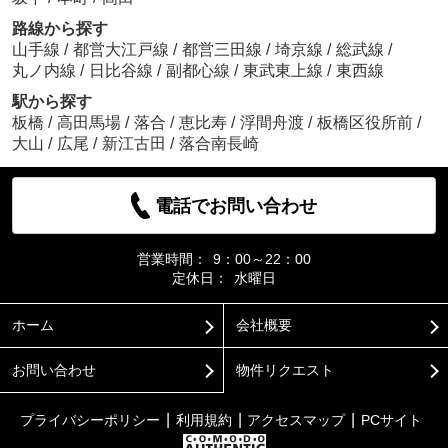
路線から探す
山手線
/
都営大江戸線
/
都営三田線
/
埼京線
/
総武線
/
丸ノ内線
/
日比谷線
/
副都心線
/
東武東上線
/
東西線
駅から探す
板橋
/
高田馬場
/
落合
/
恵比寿
/
浮間舟渡
/
板橋区役所前
/
大山
/
広尾
/
新江古田
/
落合南長崎
電話でお問い合わせ
営業時間：
9：00～22：00
定休日：
水曜日
ホーム
会社概要
お問い合わせ
物件リクエスト
プライバシーポリシー
利用規約
アクセスマップ
PCサイト