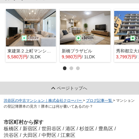
東建第２上町マンション
新橋プラザビル
秀和都立大
5,580万円
/ 3LDK
9,980万円
/ 1LDK
3,799万円
/
ページトップへ
渋谷区の中古マンション｜株式会社クローバー
>
ブログ記事一覧
>
マンション
の登記簿謄本の見方！謄本には何が書いてあるのか？
市区町村から探す
板橋区
/
新宿区
/
世田谷区
/
港区
/
杉並区
/
豊島区
/
渋谷区
/
大田区
/
中野区
/
江東区