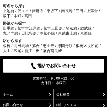
町名から探す
上池台
/
代々木
/
南麻布
/
東坂下
/
南長崎
/
三田
/
上落合
/
坂下
/
本町
/
高田
路線から探す
山手線
/
都営大江戸線
/
都営三田線
/
埼京線
/
総武線
/
丸ノ内線
/
日比谷線
/
副都心線
/
東武東上線
/
東西線
駅から探す
板橋
/
高田馬場
/
落合
/
恵比寿
/
浮間舟渡
/
板橋区役所前
/
大山
/
広尾
/
新江古田
/
落合南長崎
電話でお問い合わせ
営業時間：
9：00～22：00
定休日：
水曜日
ホーム
会社概要
お問い合わせ
物件リクエスト