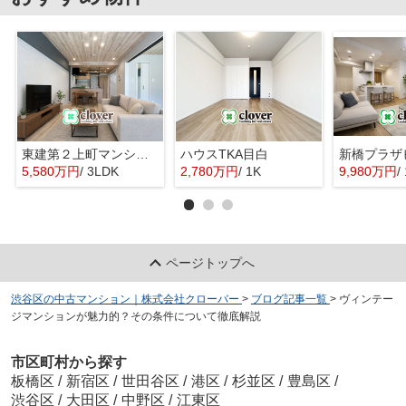
東建第２上町マンション
ハウスTKA目白
新橋プラザ
5,580万円
/ 3LDK
2,780万円
/ 1K
9,980万円
/
ページトップへ
渋谷区の中古マンション｜株式会社クローバー
>
ブログ記事一覧
>
ヴィンテー
ジマンションが魅力的？その条件について徹底解説
市区町村から探す
板橋区
/
新宿区
/
世田谷区
/
港区
/
杉並区
/
豊島区
/
渋谷区
/
大田区
/
中野区
/
江東区