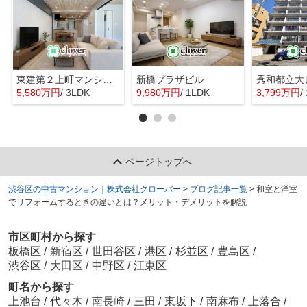
東建第２上町マンション
新橋プラザビル
秀和都立大
5,580万円
/ 3LDK
9,980万円
/ 1LDK
3,799万円
/
ページトップへ
渋谷区の中古マンション｜株式会社クローバー
>
ブログ記事一覧
>
和室と洋室
でリフォームするときの違いとは？メリット・デメリットを解説
市区町村から探す
板橋区
/
新宿区
/
世田谷区
/
港区
/
杉並区
/
豊島区
/
渋谷区
/
大田区
/
中野区
/
江東区
町名から探す
上池台
/
代々木
/
南長崎
/
三田
/
東坂下
/
南麻布
/
上落合
/