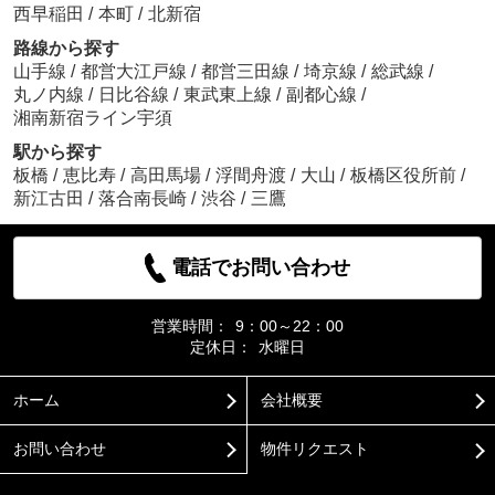
西早稲田
/
本町
/
北新宿
路線から探す
山手線
/
都営大江戸線
/
都営三田線
/
埼京線
/
総武線
/
丸ノ内線
/
日比谷線
/
東武東上線
/
副都心線
/
湘南新宿ライン宇須
駅から探す
板橋
/
恵比寿
/
高田馬場
/
浮間舟渡
/
大山
/
板橋区役所前
/
新江古田
/
落合南長崎
/
渋谷
/
三鷹
電話でお問い合わせ
営業時間：
9：00～22：00
定休日：
水曜日
ホーム
会社概要
お問い合わせ
物件リクエスト