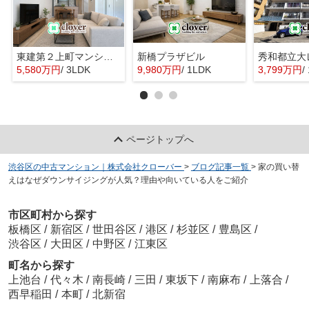
東建第２上町マンション
新橋プラザビル
秀和都立大
5,580万円
/ 3LDK
9,980万円
/ 1LDK
3,799万円
/
ページトップへ
渋谷区の中古マンション｜株式会社クローバー
>
ブログ記事一覧
>
家の買い替
えはなぜダウンサイジングが人気？理由や向いている人をご紹介
市区町村から探す
板橋区
/
新宿区
/
世田谷区
/
港区
/
杉並区
/
豊島区
/
渋谷区
/
大田区
/
中野区
/
江東区
町名から探す
上池台
/
代々木
/
南長崎
/
三田
/
東坂下
/
南麻布
/
上落合
/
西早稲田
/
本町
/
北新宿