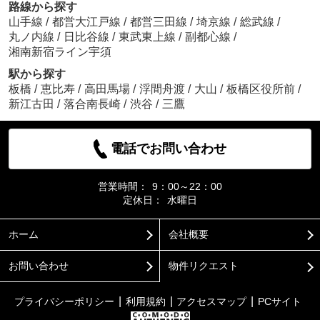
路線から探す
山手線
/
都営大江戸線
/
都営三田線
/
埼京線
/
総武線
/
丸ノ内線
/
日比谷線
/
東武東上線
/
副都心線
/
湘南新宿ライン宇須
駅から探す
板橋
/
恵比寿
/
高田馬場
/
浮間舟渡
/
大山
/
板橋区役所前
/
新江古田
/
落合南長崎
/
渋谷
/
三鷹
電話でお問い合わせ
営業時間：
9：00～22：00
定休日：
水曜日
ホーム
会社概要
お問い合わせ
物件リクエスト
プライバシーポリシー
利用規約
アクセスマップ
PCサイト