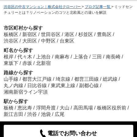
渋谷区の中古マンション｜株式会社クローバー
>
ブログ記事一覧
>
ミッドセン
チュリーとは？リノベーションのコツと北欧風との違いを解説
市区町村から探す
板橋区
/
新宿区
/
世田谷区
/
港区
/
杉並区
/
豊島区
/
渋谷区
/
大田区
/
中野区
/
台東区
町名から探す
根岸
/
代々木
/
上池台
/
南麻布
/
上落合
/
三田
/
南長崎
/
東坂下
/
赤坂
/
北新宿
路線から探す
山手線
/
都営大江戸線
/
埼京線
/
都営三田線
/
総武線
/
丸ノ内線
/
日比谷線
/
東武東上線
/
副都心線
/
湘南新宿ライン宇須
駅から探す
板橋
/
恵比寿
/
浮間舟渡
/
大山
/
高田馬場
/
板橋区役所前
/
新江古田
/
渋谷
/
池袋
/
広尾
電話でお問い合わせ