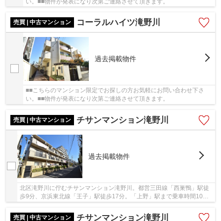
い。■■物件が発表になり次第ご連絡させて頂きます。
コーラルハイツ滝野川
売買 | 中古マンション
過去掲載物件
■■こちらのマンション限定でお探しの方お気軽にお問い合わせ下さ
い。■■物件が発表になり次第ご連絡させて頂きます。
チサンマンション滝野川
売買 | 中古マンション
過去掲載物件
北区滝野川に佇むチサンマンション滝野川。都営三田線「西巣鴨」駅徒
歩9分、京浜東北線「王子」駅徒歩17分。「上野」駅まで乗車時間10
分、「大手町」駅まで乗車時間14分でアクセス可能...
チサンマンション滝野川
売買 | 中古マンション