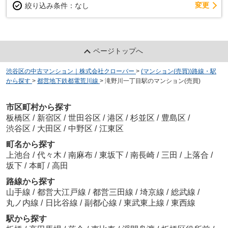
変更
絞り込み条件：
なし
ページトップへ
渋谷区の中古マンション｜株式会社クローバー
>
(マンション(売買))路線・駅
から探す
>
都営地下鉄都電荒川線
>
滝野川一丁目駅のマンション(売買)
市区町村から探す
板橋区
/
新宿区
/
世田谷区
/
港区
/
杉並区
/
豊島区
/
渋谷区
/
大田区
/
中野区
/
江東区
町名から探す
上池台
/
代々木
/
南麻布
/
東坂下
/
南長崎
/
三田
/
上落合
/
坂下
/
本町
/
高田
路線から探す
山手線
/
都営大江戸線
/
都営三田線
/
埼京線
/
総武線
/
丸ノ内線
/
日比谷線
/
副都心線
/
東武東上線
/
東西線
駅から探す