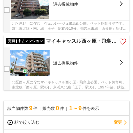
過去掲載物件
北区滝野川に佇む、ヴェルレージュ飛鳥山公園。ペット飼育可能です。
京浜東北線・南北線「王子」駅徒歩10分、都営三田線「西巣鴨」駅徒歩
10分、都電荒川線「滝野川一丁目」駅徒歩4分。...
マイキャッスル西ヶ原・飛鳥山公園
売買 | 中古マンション
過去掲載物件
北区西ヶ原に佇むマイキャッスル西ヶ原・飛鳥山公園。ペット飼育可。
南北線「西ヶ原」駅4分。京浜東北線「王子」駅8分。1997年築、鉄筋コ
ンクリート造7階建、総戸数22戸、施工は西松建...
9
0
1～9
該当物件数
件
販売数
件
件を表示
駅で絞り込む
変更