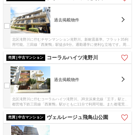
過去掲載物件
北区滝野川に佇むチサンマンション滝野川。新耐震基準。フラット35利
用可能。三田線「西巣鴨」駅徒歩9分。通勤通学に便利な立地です。周辺
にはスーパーやコンビニなどもありお買い物に...
コーラルハイツ滝野川
売買 | 中古マンション
過去掲載物件
北区滝野川に佇むコーラルハイツ滝野川。JR京浜東北線「王子」駅と、
都営地下鉄三田線「西巣鴨」駅がともに11分で利用可能。また都電荒川
線「滝野川一丁目」駅なら徒歩3分の距離です。...
ヴェルレージュ飛鳥山公園
売買 | 中古マンション