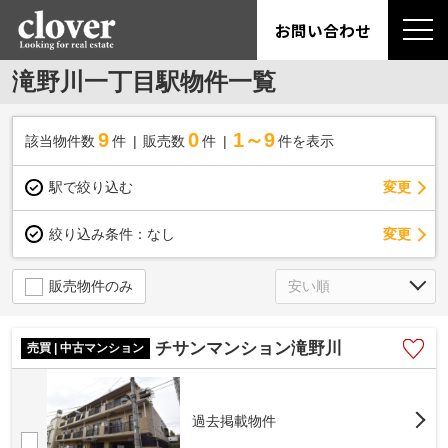
お問い合わせ
滝野川一丁目駅物件一覧
9
0
1～9
該当物件数
件
販売数
件
件を表示
駅で絞り込む
変更
変更
絞り込み条件：
なし
販売物件のみ
チサンマンション滝野川
売買 | 中古マンション
過去掲載物件