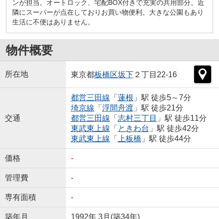
ンが担当。オートロック、宅配BOX付きで充実の共用部分。近
隣にスーパーが点在しておりお買い物便利。大きな公園もあり
生活に不便はありません。
物件概要
所在地
東京都
板橋区
坂下
２丁目22-16
都営三田線
「
蓮根
」駅 徒歩5～7分
埼京線
「
浮間舟渡
」駅 徒歩21分
交通
都営三田線
「
志村三丁目
」駅 徒歩11分
東武東上線
「
ときわ台
」駅 徒歩42分
東武東上線
「
上板橋
」駅 徒歩44分
価格
-
管理費
-
専有面積
-
築年月
1992年 3月(築34年)