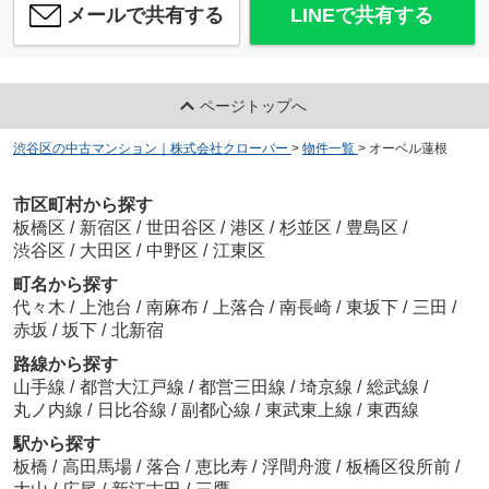
メールで共有する
LINEで共有する
ページトップへ
渋谷区の中古マンション｜株式会社クローバー
>
物件一覧
>
オーベル蓮根
市区町村から探す
板橋区
/
新宿区
/
世田谷区
/
港区
/
杉並区
/
豊島区
/
渋谷区
/
大田区
/
中野区
/
江東区
町名から探す
代々木
/
上池台
/
南麻布
/
上落合
/
南長崎
/
東坂下
/
三田
/
赤坂
/
坂下
/
北新宿
路線から探す
山手線
/
都営大江戸線
/
都営三田線
/
埼京線
/
総武線
/
丸ノ内線
/
日比谷線
/
副都心線
/
東武東上線
/
東西線
駅から探す
板橋
/
高田馬場
/
落合
/
恵比寿
/
浮間舟渡
/
板橋区役所前
/