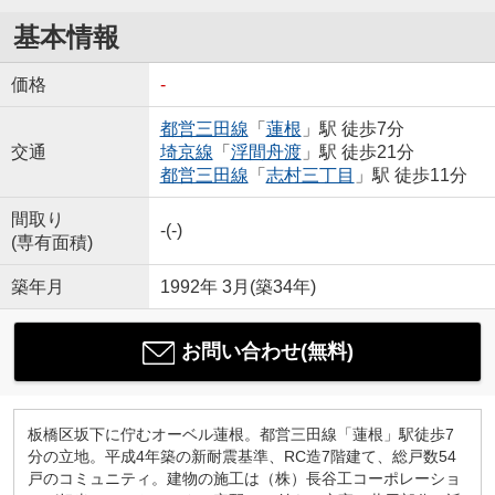
基本情報
価格
-
都営三田線
「
蓮根
」駅 徒歩7分
交通
埼京線
「
浮間舟渡
」駅 徒歩21分
都営三田線
「
志村三丁目
」駅 徒歩11分
間取り
-(-)
(専有面積)
築年月
1992年 3月(築34年)
お問い合わせ(無料)
板橋区坂下に佇むオーベル蓮根。都営三田線「蓮根」駅徒歩7
分の立地。平成4年築の新耐震基準、RC造7階建て、総戸数54
戸のコミュニティ。建物の施工は（株）長谷工コーポレーショ