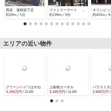
西友 蓮根坂下店
ファミリーマート 坂下二丁目店
約29m／1分
約199m／3分
約453m／
エリアの近い物件
グリーンハイツはすね
上板橋カーネル
パラスト大
3,190
万
円
/ 2LDK
3,180
万
円
/ 1LDK
2,800
万
円