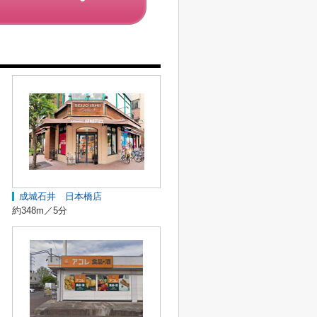
成城石井 日本橋店
約348m／5分