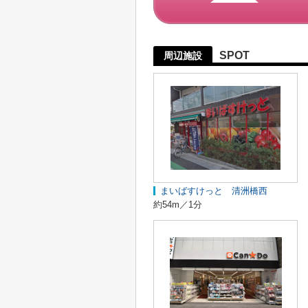
SPOT
周辺施設
まいばすけっと 清洲橋西
約54m／1分