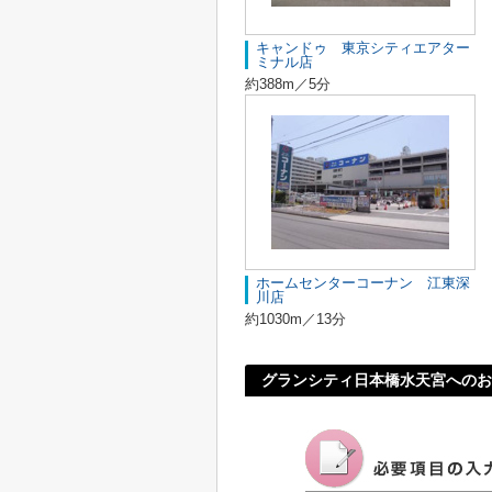
キャンドゥ 東京シティエアター
ミナル店
約388m／5分
ホームセンターコーナン 江東深
川店
約1030m／13分
グランシティ日本橋水天宮へのお