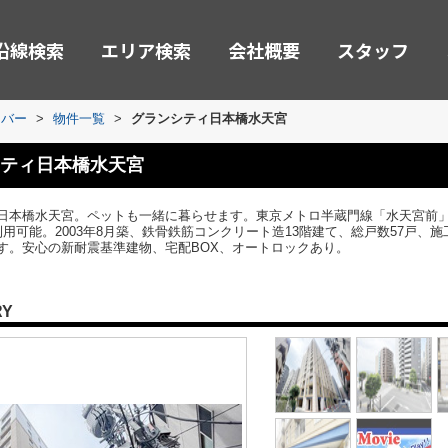
沿線検索
エリア検索
会社概要
スタッフ
ーバー
>
物件一覧
>
グランシティ日本橋水天宮
ティ日本橋水天宮
日本橋水天宮。ペットも一緒に暮らせます。東京メトロ半蔵門線「水天宮前」
用可能。2003年8月築、鉄骨鉄筋コンクリート造13階建て、総戸数57戸、
す。安心の新耐震基準建物、宅配BOX、オートロックあり。
RY