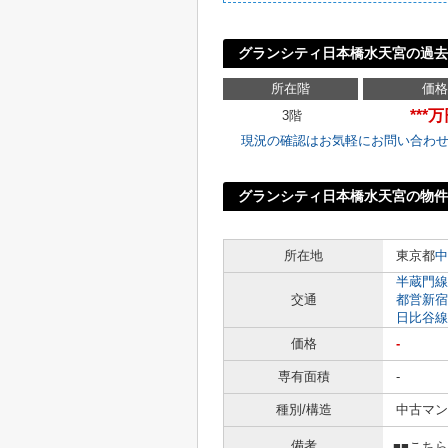
グランシティ日本橋水天宮の過去
所在階
価格
***
3階
現況の確認はお気軽にお問い合わ
グランシティ日本橋水天宮の物件
所在地
東京都
中
半蔵門線
交通
都営新宿
日比谷線
価格
-
専有面積
-
種別/構造
中古マン
備考
■■こち