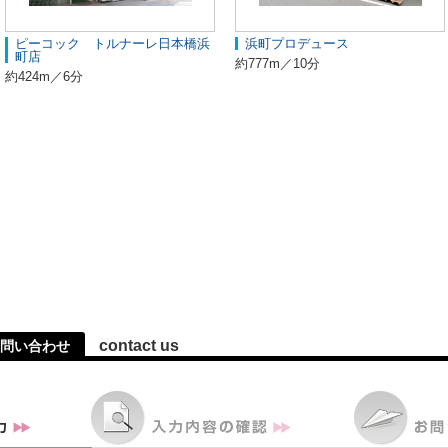
ピーコック トルナーレ日本橋浜
浜町プロデュース
町店
約777m／10分
約424m／6分
contact us
問い合わせ