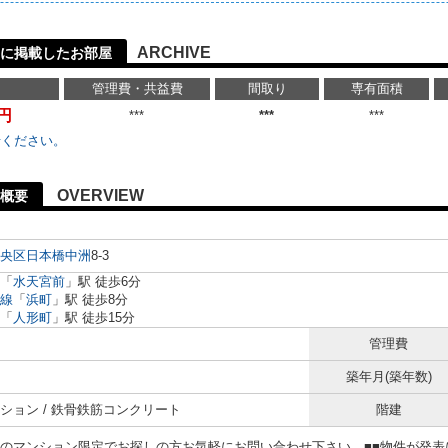
ARCHIVE
に掲載したお部屋
管理費・共益費
間取り
専有面積
万円
***
***
***
せください。
OVERVIEW
概要
央区
日本橋中洲
8-3
「
水天宮前
」駅 徒歩6分
線
「
浜町
」駅 徒歩8分
「
人形町
」駅 徒歩15分
管理費
築年月(築年数)
ション / 鉄骨鉄筋コンクリート
階建
らのマンション限定でお探しの方お気軽にお問い合わせ下さい。■■物件が発