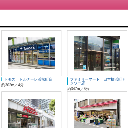
トモズ トルナーレ浜松町店
ファミリーマート 日本橋浜町Ｆ
タワー店
約302m／4分
約347m／5分