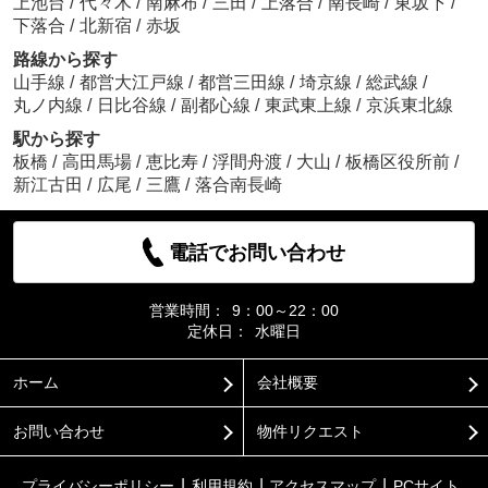
上池台
/
代々木
/
南麻布
/
三田
/
上落合
/
南長崎
/
東坂下
/
下落合
/
北新宿
/
赤坂
路線から探す
山手線
/
都営大江戸線
/
都営三田線
/
埼京線
/
総武線
/
丸ノ内線
/
日比谷線
/
副都心線
/
東武東上線
/
京浜東北線
駅から探す
板橋
/
高田馬場
/
恵比寿
/
浮間舟渡
/
大山
/
板橋区役所前
/
新江古田
/
広尾
/
三鷹
/
落合南長崎
電話でお問い合わせ
営業時間：
9：00～22：00
定休日：
水曜日
ホーム
会社概要
お問い合わせ
物件リクエスト
プライバシーポリシー
利用規約
アクセスマップ
PCサイト