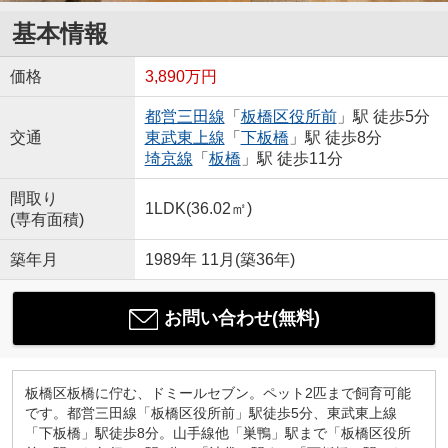
基本情報
価格
3,890万円
都営三田線
「
板橋区役所前
」駅 徒歩5分
交通
東武東上線
「
下板橋
」駅 徒歩8分
埼京線
「
板橋
」駅 徒歩11分
間取り
1LDK(36.02㎡)
(専有面積)
築年月
1989年 11月(築36年)
お問い合わせ(無料)
板橋区板橋に佇む、ドミールセブン。ペット2匹まで飼育可能
です。都営三田線「板橋区役所前」駅徒歩5分、東武東上線
「下板橋」駅徒歩8分。山手線他「巣鴨」駅まで「板橋区役所