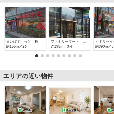
まいばすけっと 板橋宿店
ファミリーマート 板橋三丁目店
約155m／2分
約195m／3分
約390m／
エリアの近い物件