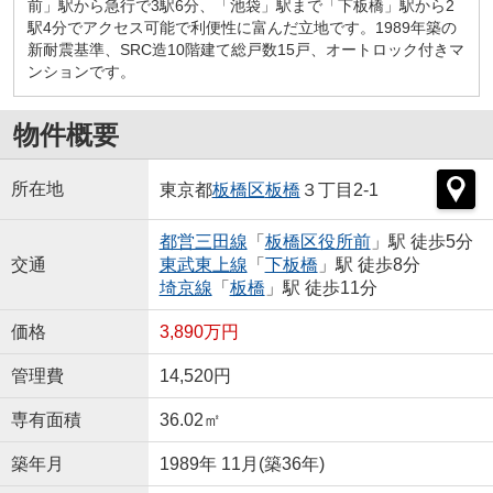
前」駅から急行で3駅6分、「池袋」駅まで「下板橋」駅から2
駅4分でアクセス可能で利便性に富んだ立地です。1989年築の
新耐震基準、SRC造10階建て総戸数15戸、オートロック付きマ
ンションです。
物件概要
所在地
東京都
板橋区
板橋
３丁目2-1
都営三田線
「
板橋区役所前
」駅 徒歩5分
交通
東武東上線
「
下板橋
」駅 徒歩8分
埼京線
「
板橋
」駅 徒歩11分
価格
3,890万円
管理費
14,520円
専有面積
36.02㎡
築年月
1989年 11月(築36年)