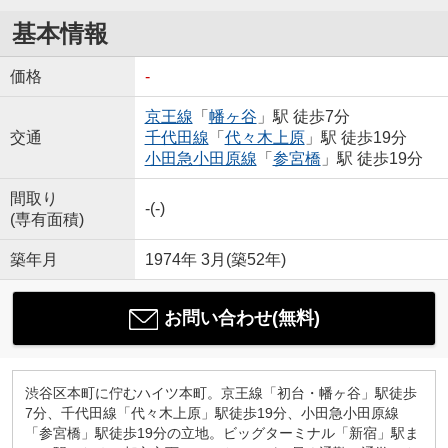
基本情報
価格
-
京王線
「
幡ヶ谷
」駅 徒歩7分
交通
千代田線
「
代々木上原
」駅 徒歩19分
小田急小田原線
「
参宮橋
」駅 徒歩19分
間取り
-(-)
(専有面積)
築年月
1974年 3月(築52年)
お問い合わせ(無料)
渋谷区本町に佇むハイツ本町。京王線「初台・幡ヶ谷」駅徒歩
7分、千代田線「代々木上原」駅徒歩19分、小田急小田原線
「参宮橋」駅徒歩19分の立地。ビッグターミナル「新宿」駅ま