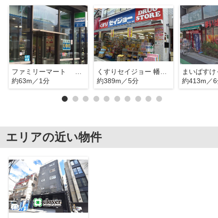
ファミリーマート 渋谷本町一丁目店
くすりセイジョー 幡ヶ谷二番店
約63m／1分
約389m／5分
約413m／
エリアの近い物件