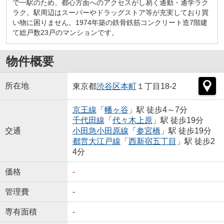
で一駅のため、都心方面へのアクセスがし易く通勤・通学ラク
ラク。駅周辺はスーパーやドラッグストア等が充実しており買
い物に困りません。1974年築の鉄骨鉄筋コンクリート造7階建
て総戸数23戸のマンションです。
物件概要
所在地
東京都
渋谷区
本町
１丁目18-2
京王線
「
幡ヶ谷
」駅 徒歩4～7分
千代田線
「
代々木上原
」駅 徒歩19分
交通
小田急小田原線
「
参宮橋
」駅 徒歩19分
都営大江戸線
「
西新宿五丁目
」駅 徒歩2
4分
価格
-
管理費
-
専有面積
-