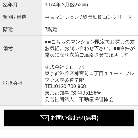
築年月
1974年 3月(築52年)
種別 / 構造
中古マンション / 鉄骨鉄筋コンクリート
階建
7階建
■■こちらのマンション限定でお探しの方
備考
お気軽にお問い合わせ下さい。■■物件が
発表になり次第ご連絡させて頂きます。
株式会社クローバー
東京都渋谷区神宮前４丁目１１ー６ プレ
ファス表参道７階
取扱会社
TEL:0120-700-968
東京都知事 (3) 第95156号
公営社団法人 不動産保証協会
お問い合わせ(無料)