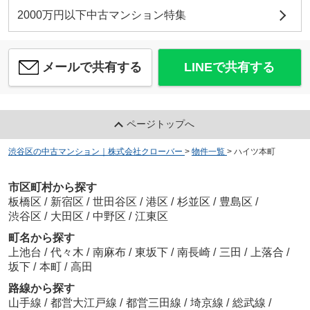
2000万円以下中古マンション特集
メールで共有する
LINEで共有する
ページトップへ
渋谷区の中古マンション｜株式会社クローバー
>
物件一覧
>
ハイツ本町
市区町村から探す
板橋区
/
新宿区
/
世田谷区
/
港区
/
杉並区
/
豊島区
/
渋谷区
/
大田区
/
中野区
/
江東区
町名から探す
上池台
/
代々木
/
南麻布
/
東坂下
/
南長崎
/
三田
/
上落合
/
坂下
/
本町
/
高田
路線から探す
山手線
/
都営大江戸線
/
都営三田線
/
埼京線
/
総武線
/