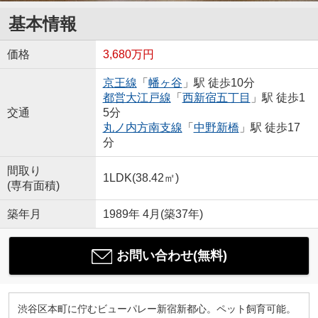
基本情報
価格
3,680万円
京王線
「
幡ヶ谷
」駅 徒歩10分
都営大江戸線
「
西新宿五丁目
」駅 徒歩1
交通
5分
丸ノ内方南支線
「
中野新橋
」駅 徒歩17
分
間取り
1LDK(38.42㎡)
(専有面積)
築年月
1989年 4月(築37年)
お問い合わせ(無料)
渋谷区本町に佇むビューパレー新宿新都心。ペット飼育可能。