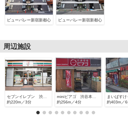
ビューパレー新宿新都心
ビューパレー新宿新都心
周辺施設
セブンイレブン 渋谷本町店
miniピアゴ 渋谷本町５丁目店
約220m／3分
約256m／4分
約403m／