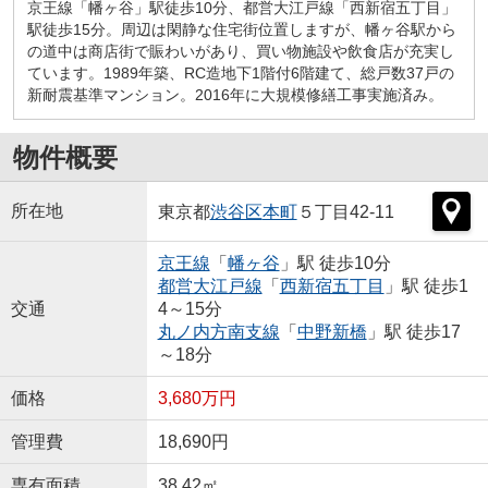
京王線「幡ヶ谷」駅徒歩10分、都営大江戸線「西新宿五丁目」
駅徒歩15分。周辺は閑静な住宅街位置しますが、幡ヶ谷駅から
の道中は商店街で賑わいがあり、買い物施設や飲食店が充実し
ています。1989年築、RC造地下1階付6階建て、総戸数37戸の
新耐震基準マンション。2016年に大規模修繕工事実施済み。
物件概要
所在地
東京都
渋谷区
本町
５丁目42-11
京王線
「
幡ヶ谷
」駅 徒歩10分
都営大江戸線
「
西新宿五丁目
」駅 徒歩1
交通
4～15分
丸ノ内方南支線
「
中野新橋
」駅 徒歩17
～18分
価格
3,680万円
管理費
18,690円
専有面積
38.42㎡