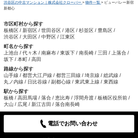
渋谷区の中古マンション｜株式会社クローバー
>
物件一覧
>
ビューパレー新宿
新都心
市区町村から探す
板橋区
/
新宿区
/
世田谷区
/
港区
/
杉並区
/
豊島区
/
渋谷区
/
大田区
/
中野区
/
江東区
町名から探す
上池台
/
代々木
/
南麻布
/
東坂下
/
南長崎
/
三田
/
上落合
/
坂下
/
本町
/
高田
路線から探す
山手線
/
都営大江戸線
/
都営三田線
/
埼京線
/
総武線
/
丸ノ内線
/
日比谷線
/
副都心線
/
東武東上線
/
東西線
駅から探す
板橋
/
高田馬場
/
落合
/
恵比寿
/
浮間舟渡
/
板橋区役所前
/
大山
/
広尾
/
新江古田
/
落合南長崎
電話でお問い合わせ