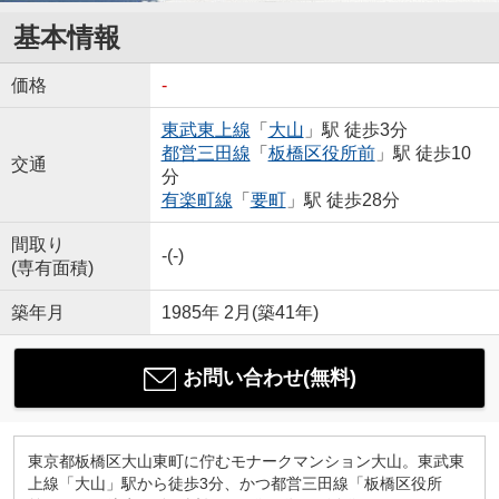
基本情報
価格
-
東武東上線
「
大山
」駅 徒歩3分
都営三田線
「
板橋区役所前
」駅 徒歩10
交通
分
有楽町線
「
要町
」駅 徒歩28分
間取り
-(-)
(専有面積)
築年月
1985年 2月(築41年)
お問い合わせ(無料)
東京都板橋区大山東町に佇むモナークマンション大山。東武東
上線「大山」駅から徒歩3分、かつ都営三田線「板橋区役所