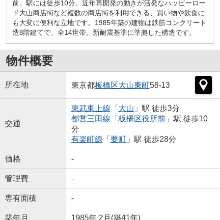
前」駅には徒歩10分。近年再開発の動きが活発なハッピーロー
ド大山商店街など複数の商店街を利用できる、買い物や飲食に
も大変に便利な立地です。1985年築の建物は鉄筋コンクリート
造8階建てで、全14世帯。新耐震基準に準拠した構造です。
物件概要
所在地
東京都
板橋区
大山東町
58-13
東武東上線
「
大山
」駅 徒歩3分
都営三田線
「
板橋区役所前
」駅 徒歩10
交通
分
有楽町線
「
要町
」駅 徒歩28分
価格
-
管理費
-
専有面積
-
築年月
1985年 2月(築41年)