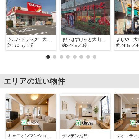
ツルハドラッグ 大山駅前店
まいばすけっと大山駅北口店
よしや 大
約170m／3分
約227m／3分
約248m／
エリアの近い物件
キャニオンマンション第2板橋
ランデン池袋
クオリティ