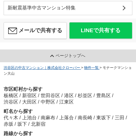
新耐震基準中古マンション特集
メールで共有する
LINEで共有する
ページトップへ
渋谷区の中古マンション｜株式会社クローバー
>
物件一覧
>
モナークマンショ
ン大山
市区町村から探す
板橋区
/
新宿区
/
世田谷区
/
港区
/
杉並区
/
豊島区
/
渋谷区
/
大田区
/
中野区
/
江東区
町名から探す
代々木
/
上池台
/
南麻布
/
上落合
/
南長崎
/
東坂下
/
三田
/
赤坂
/
坂下
/
北新宿
路線から探す