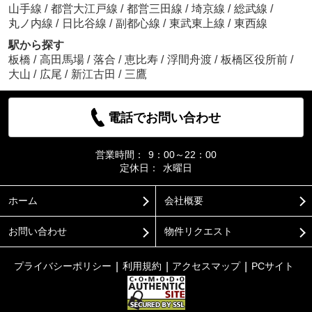
山手線
/
都営大江戸線
/
都営三田線
/
埼京線
/
総武線
/
丸ノ内線
/
日比谷線
/
副都心線
/
東武東上線
/
東西線
駅から探す
板橋
/
高田馬場
/
落合
/
恵比寿
/
浮間舟渡
/
板橋区役所前
/
大山
/
広尾
/
新江古田
/
三鷹
電話でお問い合わせ
営業時間：
9：00～22：00
定休日：
水曜日
ホーム
会社概要
お問い合わせ
物件リクエスト
プライバシーポリシー
利用規約
アクセスマップ
PCサイト