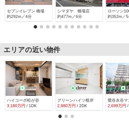
セブンイレブン 橋場
シマダヤ 橋場店
約292m／4分
約477m／6分
約352m／
エリアの近い物件
ハイコーポ松が谷
グリーンハイツ根岸
鶯谷永谷マ
3,180
万
円
/ 1DK
2,880
万
円
/ 2DK
2,699
万
円