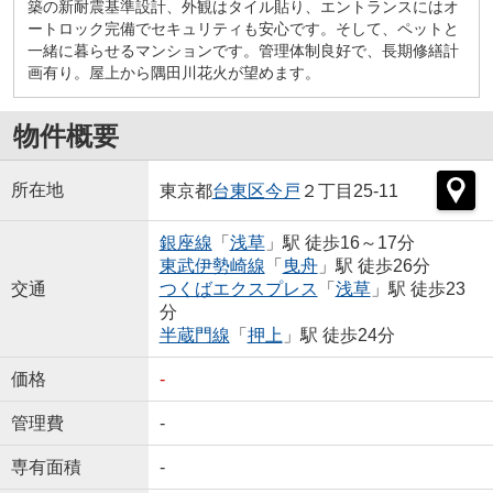
築の新耐震基準設計、外観はタイル貼り、エントランスにはオ
ートロック完備でセキュリティも安心です。そして、ペットと
一緒に暮らせるマンションです。管理体制良好で、長期修繕計
画有り。屋上から隅田川花火が望めます。
物件概要
所在地
東京都
台東区
今戸
２丁目25-11
銀座線
「
浅草
」駅 徒歩16～17分
東武伊勢崎線
「
曳舟
」駅 徒歩26分
交通
つくばエクスプレス
「
浅草
」駅 徒歩23
分
半蔵門線
「
押上
」駅 徒歩24分
価格
-
管理費
-
専有面積
-