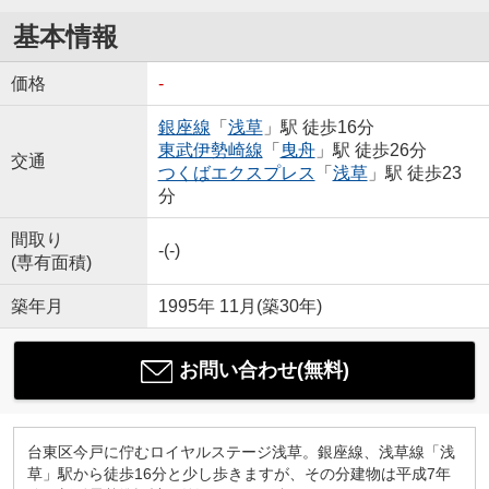
基本情報
価格
-
銀座線
「
浅草
」駅 徒歩16分
東武伊勢崎線
「
曳舟
」駅 徒歩26分
交通
つくばエクスプレス
「
浅草
」駅 徒歩23
分
間取り
-(-)
(専有面積)
築年月
1995年 11月(築30年)
お問い合わせ(無料)
台東区今戸に佇むロイヤルステージ浅草。銀座線、浅草線「浅
草」駅から徒歩16分と少し歩きますが、その分建物は平成7年