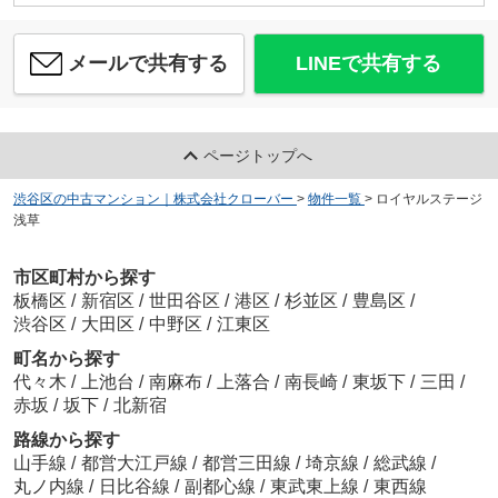
メールで共有する
LINEで共有する
ページトップへ
渋谷区の中古マンション｜株式会社クローバー
>
物件一覧
>
ロイヤルステージ
浅草
市区町村から探す
板橋区
/
新宿区
/
世田谷区
/
港区
/
杉並区
/
豊島区
/
渋谷区
/
大田区
/
中野区
/
江東区
町名から探す
代々木
/
上池台
/
南麻布
/
上落合
/
南長崎
/
東坂下
/
三田
/
赤坂
/
坂下
/
北新宿
路線から探す
山手線
/
都営大江戸線
/
都営三田線
/
埼京線
/
総武線
/
丸ノ内線
/
日比谷線
/
副都心線
/
東武東上線
/
東西線