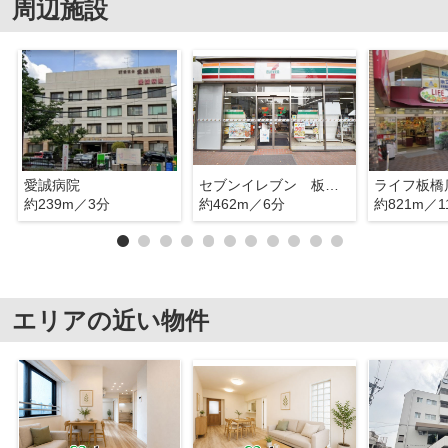
周辺施設
愛誠病院
セブンイレブン 板橋４丁目
ライフ板橋
約239m／3分
約462m／6分
約821m／1
エリアの近い物件