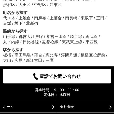
渋谷区
/
大田区
/
中野区
/
江東区
町名から探す
代々木
/
上池台
/
南麻布
/
上落合
/
南長崎
/
東坂下
/
三田
/
赤坂
/
坂下
/
北新宿
路線から探す
山手線
/
都営大江戸線
/
都営三田線
/
埼京線
/
総武線
/
丸ノ内線
/
日比谷線
/
副都心線
/
東武東上線
/
東西線
駅から探す
板橋
/
高田馬場
/
落合
/
恵比寿
/
浮間舟渡
/
板橋区役所前
/
大山
/
広尾
/
新江古田
/
三鷹
電話でお問い合わせ
営業時間：
9：00～22：00
定休日：
水曜日
ホーム
会社概要