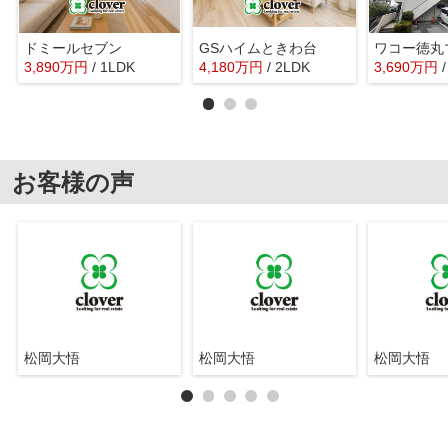
ドミールセブン
GSハイムときわ台
ワコー徳丸
3,890
万
円
/ 1LDK
4,180
万
円
/ 2LDK
3,690
万
円
お客様の声
松岡大悟
松岡大悟
松岡大悟