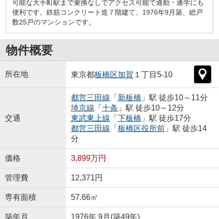
可能な大手町駅まで乗換なしでアクセス可能で通勤・通学にも
便利です。鉄筋コンクリート造７階建て、1976年9月築、総戸
数25戸のマンションです。
物件概要
所在地
東京都
板橋区
加賀
１丁目5-10
都営三田線
「
新板橋
」駅 徒歩10～11分
埼京線
「
十条
」駅 徒歩10～12分
交通
東武東上線
「
下板橋
」駅 徒歩17分
都営三田線
「
板橋区役所前
」駅 徒歩14
分
価格
3,899万円
管理費
12,371円
専有面積
57.66㎡
築年月
1976年 9月(築49年)