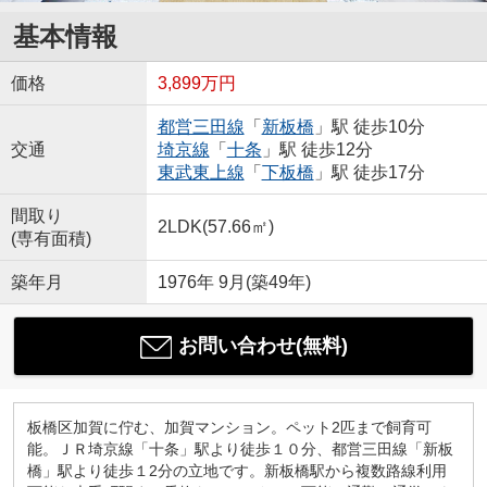
基本情報
価格
3,899万円
都営三田線
「
新板橋
」駅 徒歩10分
交通
埼京線
「
十条
」駅 徒歩12分
東武東上線
「
下板橋
」駅 徒歩17分
間取り
2LDK(57.66㎡)
(専有面積)
築年月
1976年 9月(築49年)
お問い合わせ(無料)
板橋区加賀に佇む、加賀マンション。ペット2匹まで飼育可
能。ＪＲ埼京線「十条」駅より徒歩１０分、都営三田線「新板
橋」駅より徒歩１2分の立地です。新板橋駅から複数路線利用