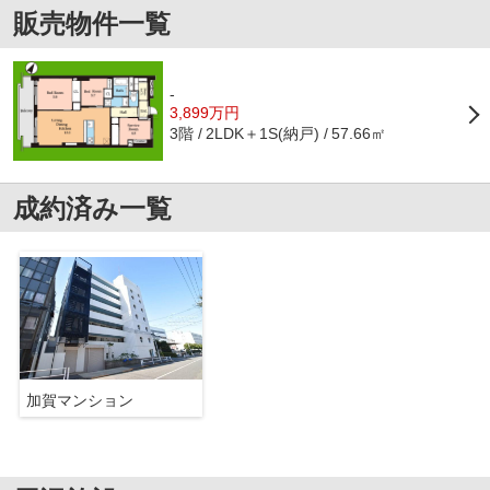
販売物件一覧
-
3,899万円
3階
2LDK＋1S(納戸)
57.66㎡
成約済み一覧
加賀マンション