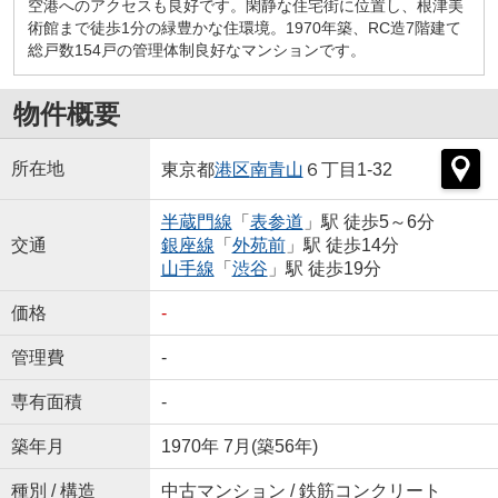
空港へのアクセスも良好です。閑静な住宅街に位置し、根津美
術館まで徒歩1分の緑豊かな住環境。1970年築、RC造7階建て
総戸数154戸の管理体制良好なマンションです。
物件概要
所在地
東京都
港区
南青山
６丁目1-32
半蔵門線
「
表参道
」駅 徒歩5～6分
交通
銀座線
「
外苑前
」駅 徒歩14分
山手線
「
渋谷
」駅 徒歩19分
価格
-
管理費
-
専有面積
-
築年月
1970年 7月(築56年)
種別 / 構造
中古マンション / 鉄筋コンクリート