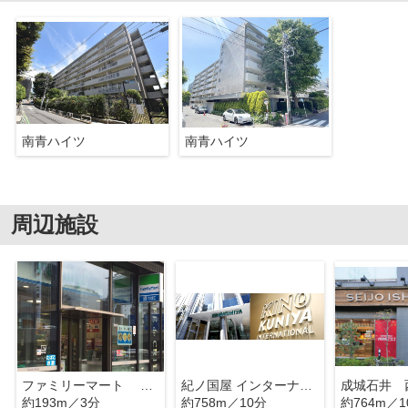
南青ハイツ
南青ハイツ
周辺施設
ファミリーマート 南青山六丁目店
紀ノ国屋 インターナショナル
成城石井 
約193m／3分
約758m／10分
約764m／1