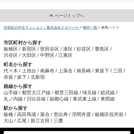
ページトップへ
渋谷区の中古マンション｜株式会社クローバー
>
物件一覧
>
南青ハイツ
市区町村から探す
板橋区
/
新宿区
/
世田谷区
/
港区
/
杉並区
/
豊島区
/
渋谷区
/
大田区
/
中野区
/
江東区
町名から探す
代々木
/
上池台
/
南麻布
/
上落合
/
南長崎
/
東坂下
/
三田
/
赤坂
/
坂下
/
北新宿
路線から探す
山手線
/
都営大江戸線
/
都営三田線
/
埼京線
/
総武線
/
丸ノ内線
/
日比谷線
/
副都心線
/
東武東上線
/
東西線
駅から探す
板橋
/
高田馬場
/
落合
/
恵比寿
/
浮間舟渡
/
板橋区役所前
/
大山
/
広尾
/
新江古田
/
三鷹