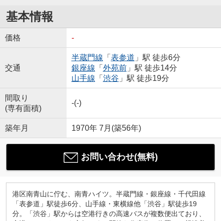
基本情報
価格
-
半蔵門線
「
表参道
」駅 徒歩6分
交通
銀座線
「
外苑前
」駅 徒歩14分
山手線
「
渋谷
」駅 徒歩19分
間取り
-(-)
(専有面積)
築年月
1970年 7月(築56年)
お問い合わせ(無料)
港区南青山に佇む、南青ハイツ。半蔵門線・銀座線・千代田線
「表参道」駅徒歩6分、山手線・東横線他「渋谷」駅徒歩19
分。「渋谷」駅からは空港行きの高速バスが複数便出ており、