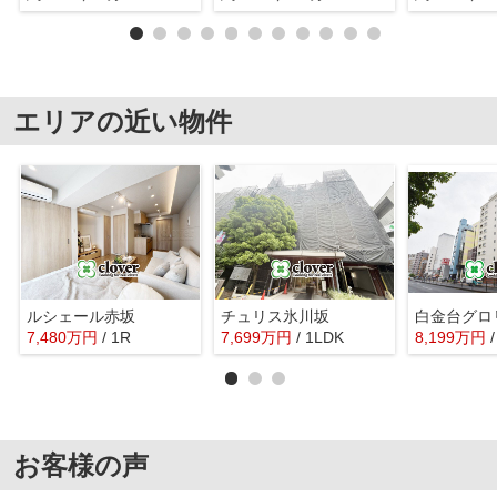
エリアの近い物件
ルシェール赤坂
チュリス氷川坂
白金台グロ
7,480
万
円
/ 1R
7,699
万
円
/ 1LDK
8,199
万
円
お客様の声