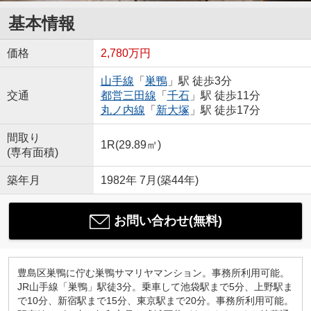
基本情報
価格
2,780万円
山手線
「
巣鴨
」駅 徒歩3分
交通
都営三田線
「
千石
」駅 徒歩11分
丸ノ内線
「
新大塚
」駅 徒歩17分
間取り
1R(29.89㎡)
(専有面積)
築年月
1982年 7月(築44年)
お問い合わせ(無料)
豊島区巣鴨に佇む巣鴨サマリヤマンション。事務所利用可能。
JR山手線「巣鴨」駅徒3分。乗車して池袋駅まで5分、上野駅ま
で10分、新宿駅まで15分、東京駅まで20分。事務所利用可能。