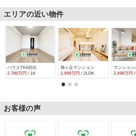
エリアの近い物件
ハウスTKA目白
旭ヶ丘マンション
マンション
2,780
万
円
/ 1K
2,999
万
円
/ 2LDK
2,498
万
円
お客様の声