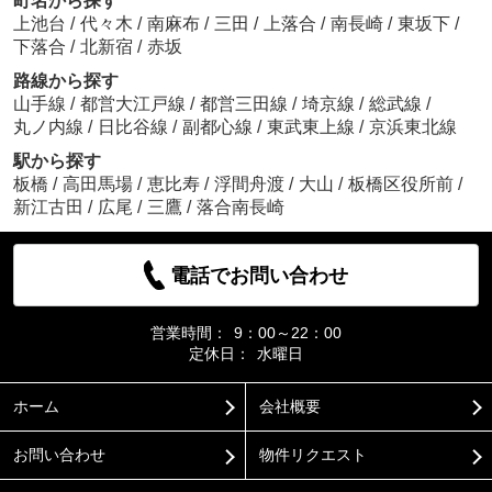
町名から探す
上池台
/
代々木
/
南麻布
/
三田
/
上落合
/
南長崎
/
東坂下
/
下落合
/
北新宿
/
赤坂
路線から探す
山手線
/
都営大江戸線
/
都営三田線
/
埼京線
/
総武線
/
丸ノ内線
/
日比谷線
/
副都心線
/
東武東上線
/
京浜東北線
駅から探す
板橋
/
高田馬場
/
恵比寿
/
浮間舟渡
/
大山
/
板橋区役所前
/
新江古田
/
広尾
/
三鷹
/
落合南長崎
電話でお問い合わせ
営業時間：
9：00～22：00
定休日：
水曜日
ホーム
会社概要
お問い合わせ
物件リクエスト