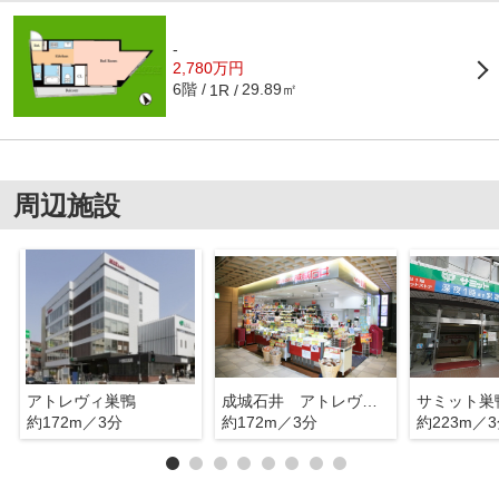
-
2,780万円
6階
29.89㎡
1R
周辺施設
アトレヴィ巣鴨
成城石井 アトレヴィ巣鴨店
サミット巣
約172m／3分
約172m／3分
約223m／