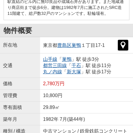
駅直結のビル内に無印良品や成城石井があります。また地蔵通
り商店街まで徒歩6分。建物は1982年7月に施工されたSRC造
11階建て、総戸数32戸のマンションです。駐輪場有。
物件概要
所在地
東京都
豊島区
巣鴨
１丁目17-1
山手線
「
巣鴨
」駅 徒歩3分
交通
都営三田線
「
千石
」駅 徒歩11分
丸ノ内線
「
新大塚
」駅 徒歩17分
価格
2,780万円
管理費
10,800円
専有面積
29.89㎡
築年月
1982年 7月(築44年)
種別 / 構造
中古マンション / 鉄骨鉄筋コンクリート